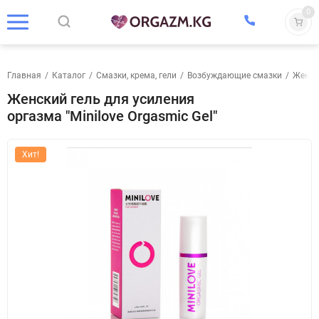
0
Главная
/
Каталог
/
Смазки, крема, гели
/
Возбуждающие смазки
/
Женск
Женский гель для усиления
оргазма "Minilove Orgasmic Gel"
Хит!