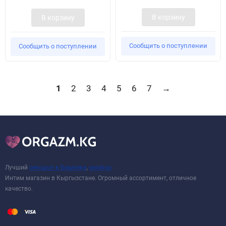
В корзину
В корзину
Сообщить о поступлении
Сообщить о поступлении
1
2
3
4
5
6
7
→
Лучший
сексшоп в Бишкеке
,
sexshop
Интим магазин в Кыргызстане. Огромный ассортимент, отличное
качество.