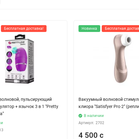
Бесплатная доставка!
Новинка
Бесплатная достав
волновой, пульсирующий
Вакуумный волновой стимул
лятор + язычок 3 в 1 "Pretty
клиора "Satisfyer Pro 2" (репл
a"
В наличии
ии
Артикул:
2702
13
4 500 с