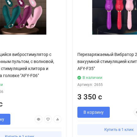
ийся вибростимулятор с
Перезаряжаемый Вибратор 2 
нным пультом, с волновой,
вакуумной стимуляцией клит
 стимуляцией клитора и
AFY-F35"
 головке "AFY-F06"
В наличии
ии
Артикул:
2655
56
3 350 с
с
В корзину
ну
Купить в 1 клик
Купить в 1 клик