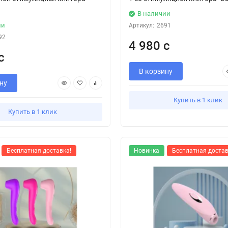
В наличии
ии
Артикул:
2691
92
4 980 с
с
В корзину
ну
Купить в 1 клик
Купить в 1 клик
Бесплатная доставка!
Новинка
Бесплатная достав