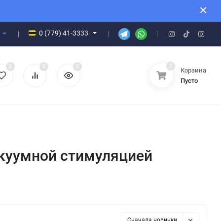
0 (779) 41-3333
0
0
0
0
Корзина
Пусто
акуумной стимуляцией
Сначала новинки