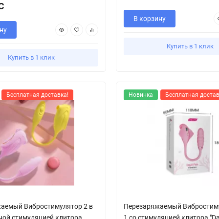
с
В корзину
ну
Купить в 1 клик
Купить в 1 клик
Бесплатная доставка!
Новинка
Бесплатная достав
аемый Вибростимулятор 2 в
Перезаряжаемый Вибростиму
мной стимуляцией клитора
1 со стимуляцией клитора "Dav