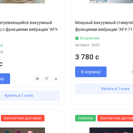
агревающийся вакуумный
Мощный вакуумный стимуля
р с функциями вибрации "AFY-
функциями вибрации "AFY-71
В наличии
ии
Артикул:
2662
64
3 780 с
с
В корзину
ну
Купить в 1 клик
Купить в 1 клик
Бесплатная доставка!
Новинка
Бесплатная достав