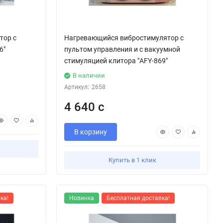
тор с
Нагревающийся вибростимулятор с
6"
пультом управления и с вакуумной
стимуляцией клитора "AFY-869"
В наличии
Артикул:
2658
4 640 с
В корзину
Купить в 1 клик
ка!
Новинка
Бесплатная доставка!