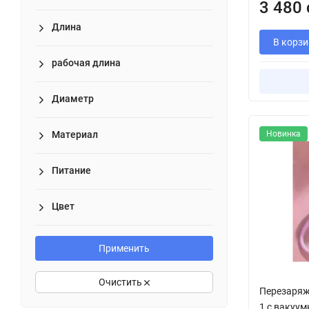
3 480 
Длина
В корзи
рабочая длина
Диаметр
Материал
Новинка
Питание
Цвет
Применить
Очистить
Перезаряж
1 с вакуу