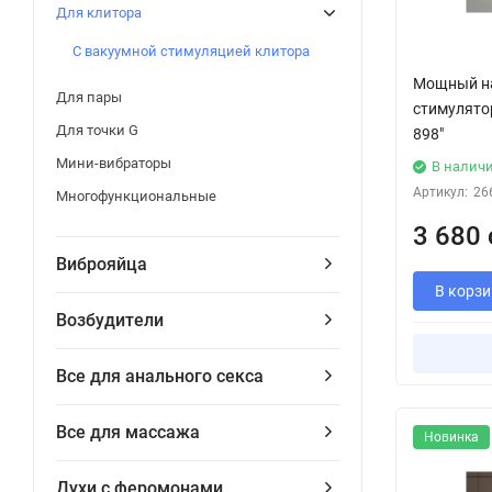
Для клитора
С вакуумной стимуляцией клитора
Мощный н
Для пары
стимулято
Для точки G
898"
Мини-вибраторы
В налич
Артикул:
26
Многофункциональные
3 680 
Виброяйца
В корзи
Возбудители
Все для анального секса
Все для массажа
Новинка
Духи с феромонами