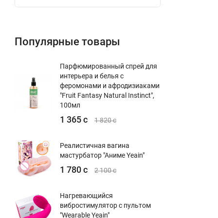
Популярные товары
Парфюмированный спрей для
интерьера и белья с
феромонами и афродизиаками
"Fruit Fantasy Natural Instinct",
100мл
1 365 с
1 820 с
Реалистичная вагина
мастурбатор "Аниме Yeain"
1 780 с
2 100 с
Нагревающийся
вибростимулятор с пультом
"Wearable Yeain"