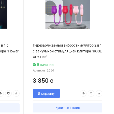
в 1 с
Перезаряжаемый вибростимулятор 2 в 1
ора "Flower
с вакуумной стимуляцией клитора "ROSE
AFY-F33"
В наличии
Артикул:
2654
3 850 с
В корзину
Купить в 1 клик