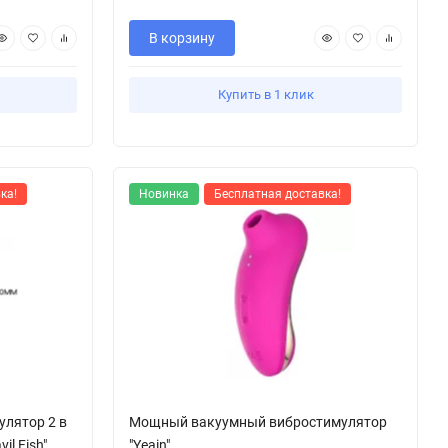
В корзину
Купить в 1 клик
ка!
Новинка
Бесплатная доставка!
лятор 2 в
Мощный вакуумный вибростимулятор
il Fish"
"Yeain"