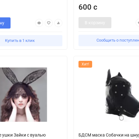
600 с
В корзину
ну
Сообщить о поступле
Купить в 1 клик
Хит!
 ушки Зайки с вуалью
БДСМ маска Собачки на шну