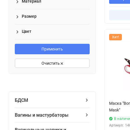
Материал
Размер
Цвет
Хит!
Применить
Очистить
БДСМ
Маска "Bon
Mask"
Вагины и мастурбаторы
В налич
Артикул:
14
Вагинальные шарики и