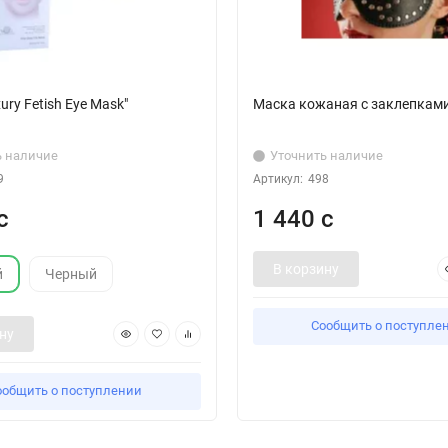
ury Fetish Eye Mask"
Маска кожаная с заклепкам
ь наличие
Уточнить наличие
9
Артикул:
498
с
1 440 с
В корзину
й
Черный
Сообщить о поступле
ну
ообщить о поступлении