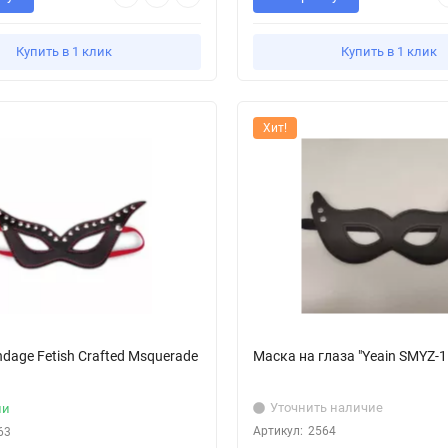
Купить в 1 клик
Купить в 1 клик
Хит!
dage Fetish Crafted Msquerade
Маска на глаза "Yeain SMYZ-1
Уточнить наличие
ии
Артикул:
2564
63