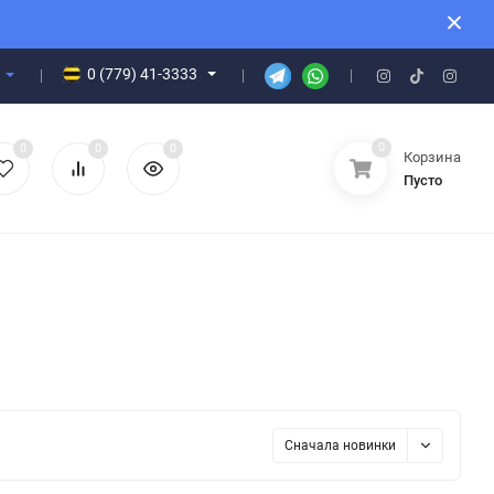
0 (779) 41-3333
0
0
0
0
Корзина
Пусто
Сначала новинки