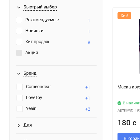
Быстрый выбор
Хит!
Рекомендуемые
1
Новинки
1
Хит продаж
9
Акция
Бренд
Comeondear
Маска кру
+1
LoveToy
+1
В налич
Yeain
+2
Артикул:
19
180 с
Для
В корзи