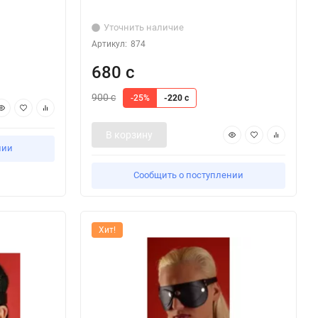
Уточнить наличие
Артикул:
874
680 с
900 с
-25%
-220 с
В корзину
нии
Сообщить о поступлении
Хит!