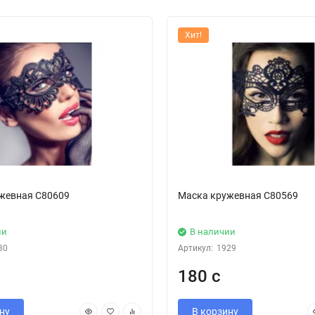
Хит!
жевная С80609
Маска кружевная С80569
ии
В наличии
30
Артикул:
1929
180 с
ну
В корзину