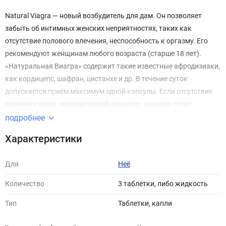
Natural Viagra — новый возбудитель для дам. Он позволяет
забыть об интимных женских неприятностях, таких как
отсутствие полового влечения, неспособность к оргазму. Его
рекомендуют женщинам любого возраста (старше 18 лет).
«Натуральная Виагра» содержит такие известные афродизиаки,
как кордицепс, шафран, цистанхе и др. В течение суток
допускается приём максимум одной капсулы. Если отсутствие
влечения носит периодический характер, сначала стоит
попробовать принимать по ½ пилюли. Очень скоро после
подробнее
приёма девушка становится свободной, раскованной. Она
Характеристики
начинает проявлять больше интимного интереса к
находящемуся рядом мужчине.
Для
Неё
Количество
3 таблетки, либо жидкость
Тип
Таблетки, капли