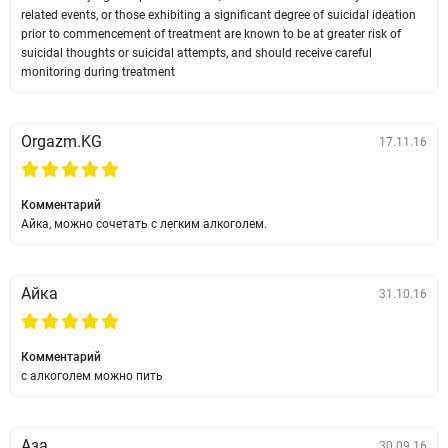
related events, or those exhibiting a significant degree of suicidal ideation
prior to commencement of treatment are known to be at greater risk of
suicidal thoughts or suicidal attempts, and should receive careful
monitoring during treatment
Orgazm.KG
17.11.16
Комментарий
Айка, можно сочетать с легким алкоголем.
Айка
31.10.16
Комментарий
с алкоголем можно пить
Аза
30.09.16