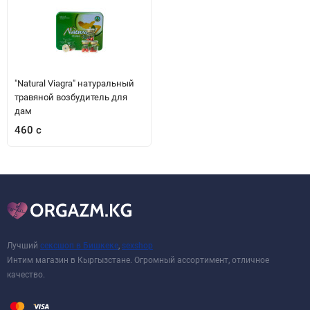
"Natural Viagra" натуральный
травяной возбудитель для
дам
460 с
Лучший
сексшоп в Бишкеке
,
sexshop
Интим магазин в Кыргызстане. Огромный ассортимент, отличное
качество.