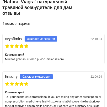
"Natural Viagra" натуральный
травяной возбудитель для дам
отзывы
6 комментариев
xvysflmlrv
Ожидает модерации
22.10.24
Комментарий
Muchas gracias. ?Como puedo iniciar sesion?
Ensurry
Ожидает модерации
22.06.24
Комментарий
Tell your health care professional if you are taking any other prescription or
nonprescription medicine <a href=http://cialis.lat/discover-the-best-prices-
for-cialis>buying cheap cialis online</a> Patients with a history of suicide