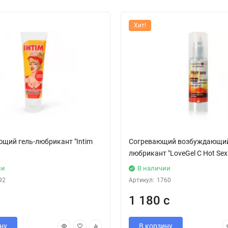
Хит!
щий гель-любрикант "Intim
Согревающий возбуждающий
любрикант "LoveGel C Hot Sex"
ии
В наличии
92
Артикул:
1760
1 180 с
ну
В корзину