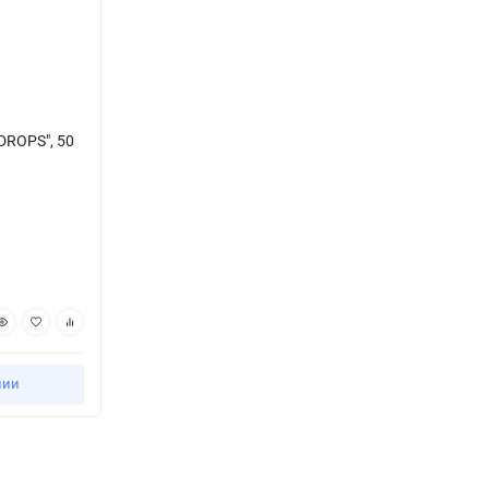
ROPS", 50
нии