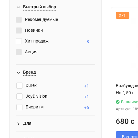
Быстрый выбор
Хит!
Рекомендуемые
Новинки
Хит продаж
8
Акция
Бренд
Durex
Возбуждаю
+1
Hot", 50 г
JoyDivision
+1
В налич
Биоритм
+6
Артикул:
18
680 с
Для
В корзи