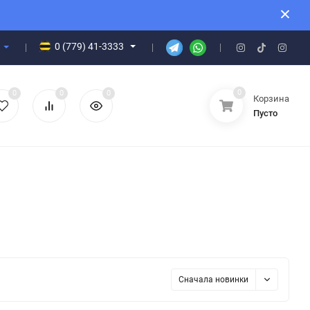
0 (779) 41-3333
0
0
0
0
Корзина
Пусто
Сначала новинки