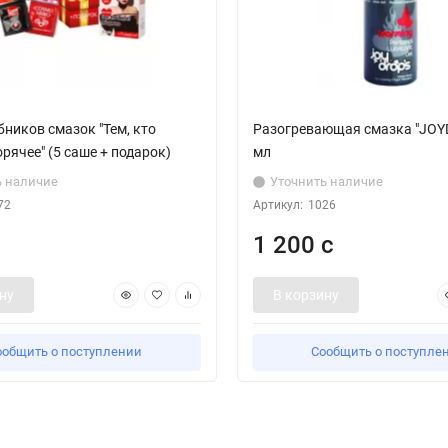
ников смазок "Тем, кто
Разогревающая смазка "JOYD
рячее" (5 саше + подарок)
мл
ь наличие
Уточнить наличие
72
Артикул:
1026
1 200 с
ну
В корзину
ообщить о поступлении
Сообщить о поступле