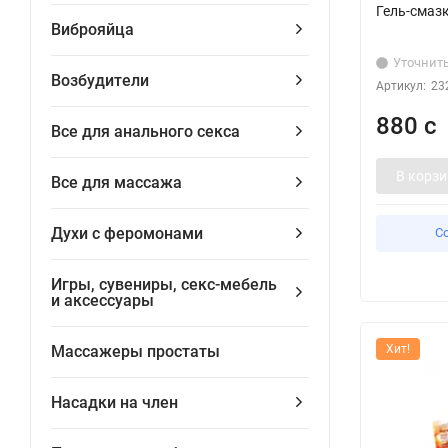
Гель-смазк
Виброяйца
Уточнит
Возбудители
Артикул:
23
880 с
Все для анального секса
В корзи
Все для массажа
Духи с феромонами
С
Игры, сувениры, секс-мебель
и аксессуары
Массажеры простаты
Хит!
Насадки на член