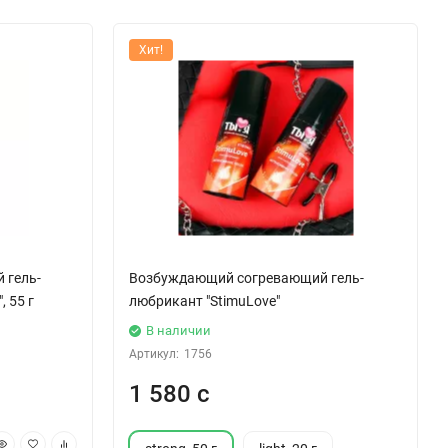
Хит!
 гель-
Возбуждающий согревающий гель-
, 55 г
любрикант "StimuLove"
В наличии
Артикул:
1756
1 580 с