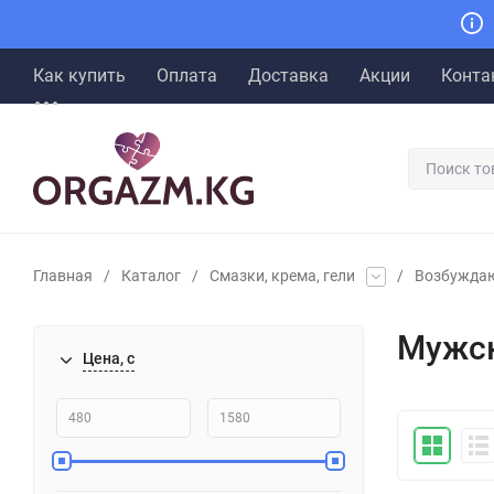
Как купить
Оплата
Доставка
Акции
Конта
Главная
/
Каталог
/
Смазки, крема, гели
/
Возбужда
Мужск
Цена, с