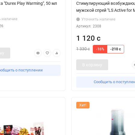
а "Durex Play Warming", 50 мл
Стимулирующий возбуждаю
мужской спрей "LS Active for 
ь наличие
Уточнить наличие
26
Артикул:
2308
1 120 с
1 330 с
-16%
-210 с
ну
В корзину
ообщить о поступлении
Сообщить о поступле
Хит!