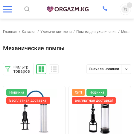
0
Главная
/
Каталог
/
Увеличение члена
/
Помпы для увеличения
/
Механи
Механические помпы
Фильтр
Сначала новинки
товаров
Новинка
Хит!
Новинка
Бесплатная доставка!
Бесплатная доставка!