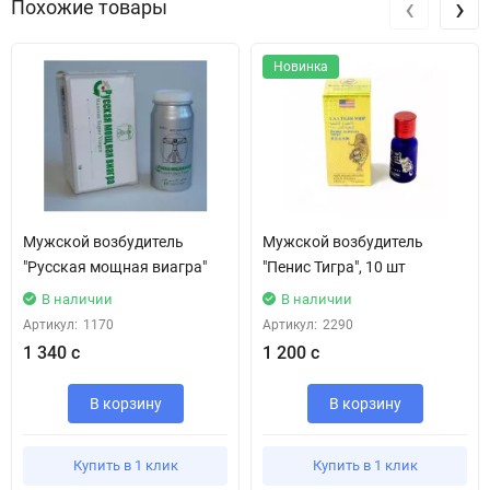
‹
›
Похожие товары
запивать пилюли водой (50-100мл).
Новинка
Мужской возбудитель
Мужской возбудитель
"Русская мощная виагра"
"Пенис Тигра", 10 шт
В наличии
В наличии
Артикул:
1170
Артикул:
2290
1 340 с
1 200 с
В корзину
В корзину
Купить в 1 клик
Купить в 1 клик