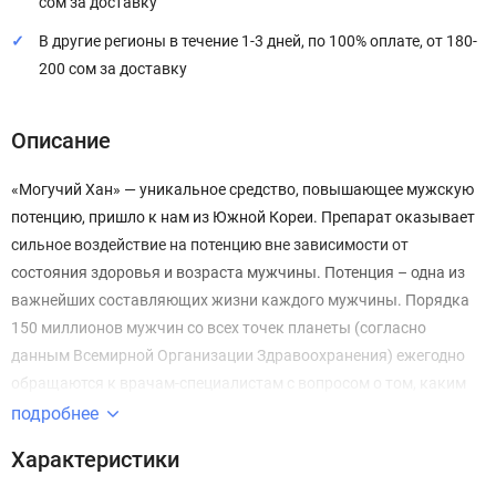
сом за доставку
В другие регионы в течение 1-3 дней, по 100% оплате, от 180-
200 сом за доставку
Описание
«Могучий Хан» — уникальное средство, повышающее мужскую
потенцию, пришло к нам из Южной Кореи. Препарат оказывает
сильное воздействие на потенцию вне зависимости от
состояния здоровья и возраста мужчины. Потенция – одна из
важнейших составляющих жизни каждого мужчины. Порядка
150 миллионов мужчин со всех точек планеты (согласно
данным Всемирной Организации Здравоохранения) ежегодно
обращаются к врачам-специалистам с вопросом о том, каким
образом им повысить потенцию. При этом можно представить,
подробнее
сколько действительно мужчин имеют эту проблему и пытаются
Характеристики
бороться с ней самостоятельно. Актуальность проблемы не
снижается и более того, растет с каждым годом, несмотря на