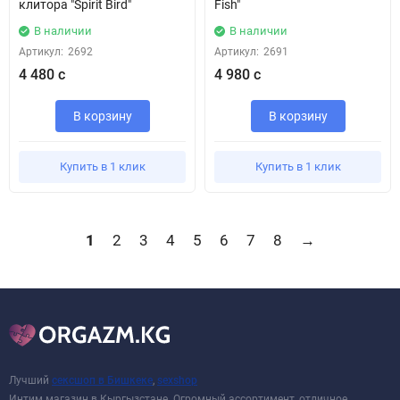
клитора "Spirit Bird"
Fish"
В наличии
В наличии
Артикул:
2692
Артикул:
2691
4 480 с
4 980 с
В корзину
В корзину
Купить в 1 клик
Купить в 1 клик
1
2
3
4
5
6
7
8
→
Лучший
сексшоп в Бишкеке
,
sexshop
Интим магазин в Кыргызстане. Огромный ассортимент, отличное