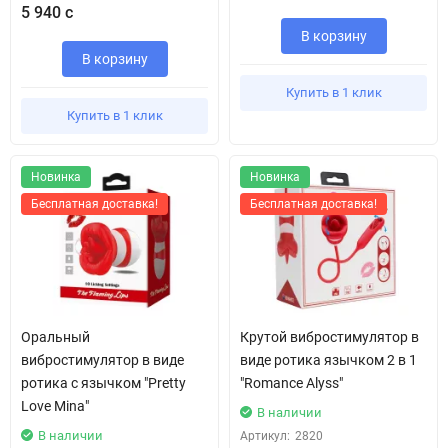
5 940 с
В корзину
В корзину
Купить в 1 клик
Купить в 1 клик
Новинка
Новинка
Бесплатная доставка!
Бесплатная доставка!
Оральный
Крутой вибростимулятор в
вибростимулятор в виде
виде ротика язычком 2 в 1
ротика с язычком "Pretty
"Romance Alyss"
Love Mina"
В наличии
В наличии
Артикул:
2820