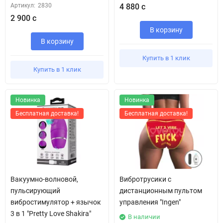
Артикул:
2830
4 880 с
2 900 с
В корзину
В корзину
Купить в 1 клик
Купить в 1 клик
Новинка
Новинка
Бесплатная доставка!
Бесплатная доставка!
Вакуумно-волновой,
Вибротрусики с
пульсирующий
дистанционным пультом
вибростимулятор + язычок
управления "Ingen"
3 в 1 "Pretty Love Shakira"
В наличии