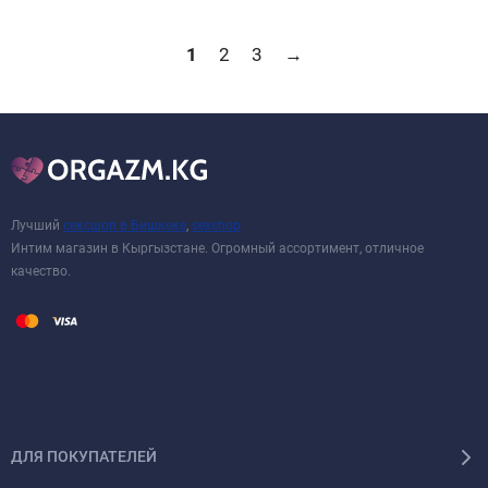
1
2
3
→
Лучший
сексшоп в Бишкеке
,
sexshop
Интим магазин в Кыргызстане. Огромный ассортимент, отличное
качество.
ДЛЯ ПОКУПАТЕЛЕЙ