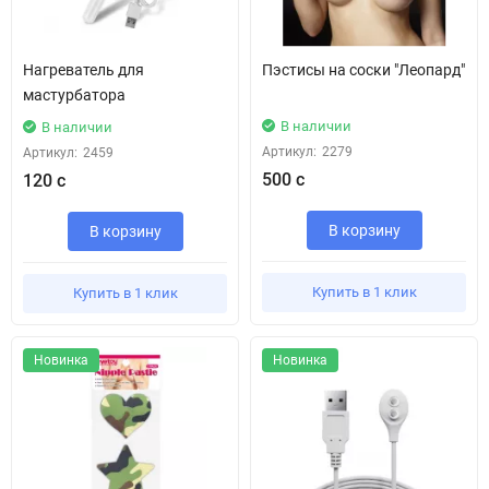
Нагреватель для
Пэстисы на соски "Леопард"
мастурбатора
В наличии
В наличии
Артикул:
2279
Артикул:
2459
500 с
120 с
В корзину
В корзину
Купить в 1 клик
Купить в 1 клик
Новинка
Новинка