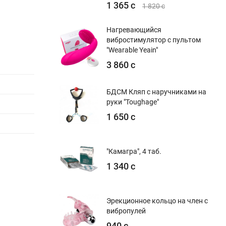
1 365 с
1 820 с
Нагревающийся
вибростимулятор с пультом
"Wearable Yeain"
3 860 с
БДСМ Кляп с наручниками на
руки "Toughage"
1 650 с
"Камагра", 4 таб.
1 340 с
Эрекционное кольцо на член с
вибропулей
940 с