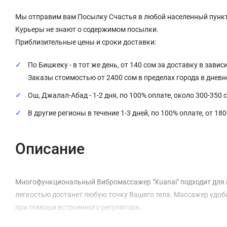
Мы отправим вам Посылку Счастья в любой населенный пункт
Курьеры не знают о содержимом посылки.
Приблизительные цены и сроки доставки:
По Бишкеку - в тот же день, от 140 сом за доставку в завис
Заказы стоимостью от 2400 сом в пределах города в днев
Ош, Джалал-Абад - 1-2 дня, по 100% оплате, около 300-350 
В другие регионы в течение 1-3 дней, по 100% оплате, от 18
Описание
Многофункциональный Вибромассажер "Xuanai" подходит для ма
легкостью достанет любую точку Вашего тела. Массажер удо
при помощи встроенного регулятора.