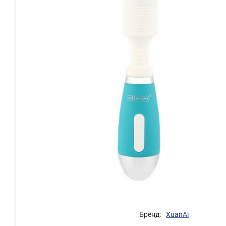
Бренд:
XuanAi