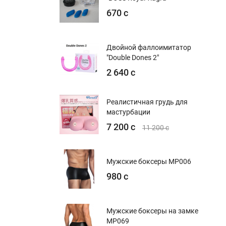
670 с
Двойной фаллоимитатор
"Double Dones 2"
2 640 с
Реалистичная грудь для
мастурбации
7 200 с
11 200 с
Мужские боксеры MP006
980 с
Мужские боксеры на замке
MP069