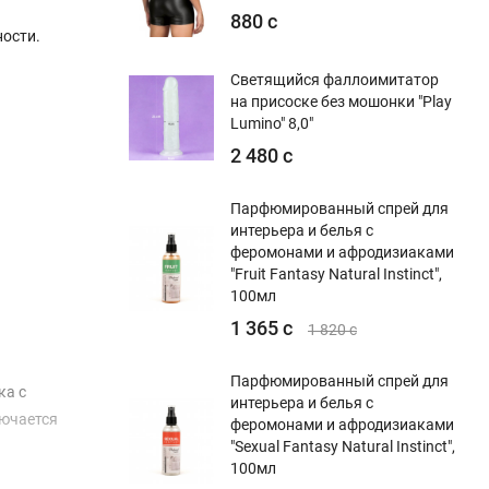
880 с
ости.
Светящийся фаллоимитатор
на присоске без мошонки "Play
Lumino" 8,0"
2 480 с
Парфюмированный спрей для
интерьера и белья с
феромонами и афродизиаками
"Fruit Fantasy Natural Instinct",
100мл
1 365 с
1 820 с
Парфюмированный спрей для
ка с
интерьера и белья с
лючается
феромонами и афродизиаками
"Sexual Fantasy Natural Instinct",
100мл