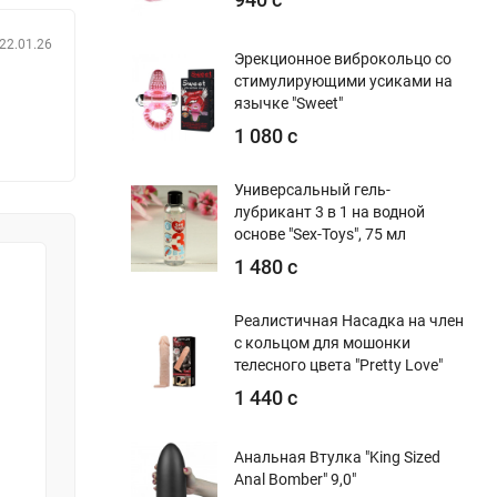
22.01.26
Эрекционное виброкольцо со
стимулирующими усиками на
язычке "Sweet"
1 080 с
Универсальный гель-
лубрикант 3 в 1 на водной
основе "Sex-Toys", 75 мл
1 480 с
Реалистичная Насадка на член
с кольцом для мошонки
телесного цвета "Pretty Love"
1 440 с
Анальная Втулка "King Sized
Anal Bomber" 9,0"