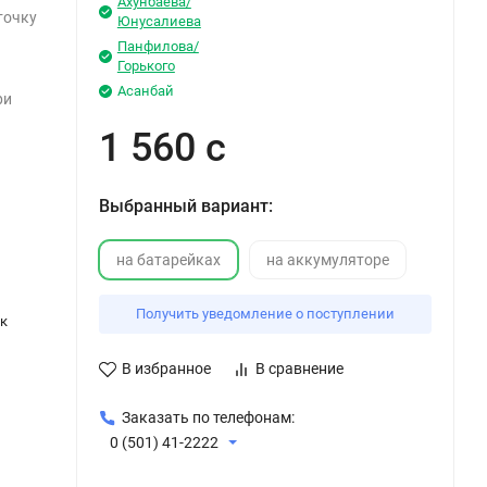
Ахунбаева/
точку
Юнусалиева
Панфилова/
Горького
Асанбай
ри
1 560 с
Выбранный вариант:
на батарейках
на аккумуляторе
Получить уведомление о поступлении
к
В избранное
В сравнение
Заказать по телефонам:
0 (501) 41-2222