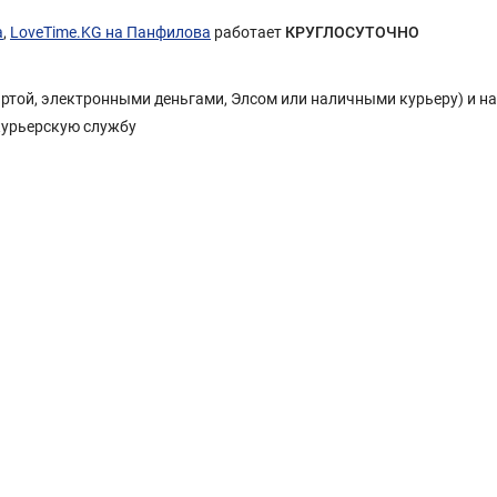
а
,
LoveTime.KG на Панфилова
работает
КРУГЛОСУТОЧНО
Картой, электронными деньгами, Элсом или наличными курьеру) и н
курьерскую службу