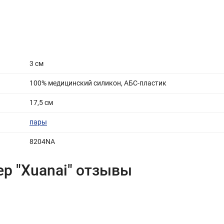
3 cм
100% медицинский силикон, АБС-пластик
17,5 см
пары
8204NA
 "Xuanai" отзывы