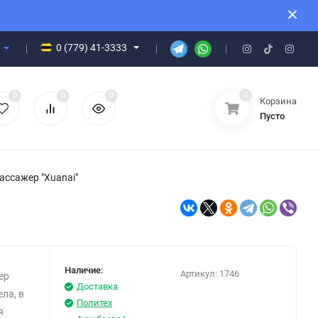
0 (779) 41-3333
0
0
0
0
Корзина
Пусто
ссажер "Xuanai"
Наличие:
Артикул:
1746
ер
Доставка
ела, в
Политех
я