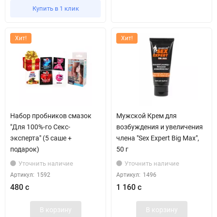
Купить в 1 клик
Хит!
Хит!
Набор пробников смазок
Мужской Крем для
"Для 100%-го Секс-
возбуждения и увеличения
эксперта" (5 саше +
члена "Sex Expert Big Max",
подарок)
50 г
Уточнить наличие
Уточнить наличие
Артикул:
1592
Артикул:
1496
480 с
1 160 с
В корзину
В корзину