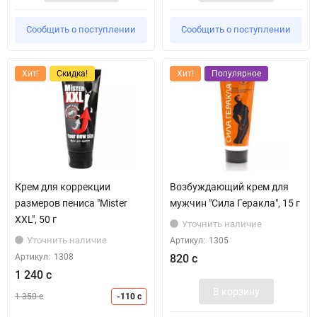
Сообщить о поступлении
Сообщить о поступлении
Хит!
Скидка!
Хит!
Популярное
Крем для коррекции
Возбуждающий крем для
размеров пениса "Mister
мужчин "Сила Геракла", 15 г
XXL", 50 г
Уточнить наличие
Уточнить наличие
Артикул:
1305
Артикул:
1308
820 с
1 240 с
В корзину
1 350 с
-110 с