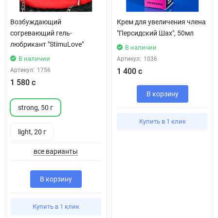
Возбуждающий
Крем для увеличения члена
согревающий гель-
"Персидский Шах", 50мл
любрикант "StimuLove"
В наличии
В наличии
Артикул:
1036
Артикул:
1756
1 400 с
1 580 с
В корзину
strong, 50 г
Купить в 1 клик
light, 20 г
все варианты
В корзину
Купить в 1 клик