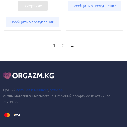
В корзину
Сообщить о поступлении
Сообщить о поступлении
1
2
→
Лучший
сексшоп в Бишкеке
,
sexshop
Интим магазин в Кыргызстане. Огромный ассортимент, отличное
качество.