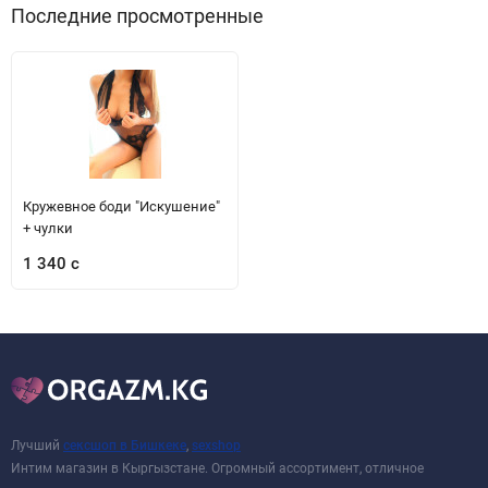
Последние просмотренные
Кружевное боди "Искушение"
+ чулки
1 340 с
Лучший
сексшоп в Бишкеке
,
sexshop
Интим магазин в Кыргызстане. Огромный ассортимент, отличное