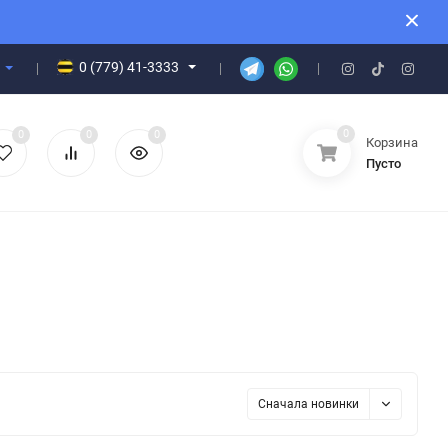
0 (779) 41-3333
0
0
0
0
Корзина
Пусто
Сначала новинки