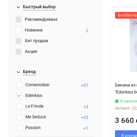
Быстрый выбор
Бесплатна
Рекомендуемые
Новинки
2
Хит продаж
Акция
Бренд
Comeondear
Бикини из
+37
"Edenkiss 
Edenkiss
В налич
Le Frivole
+3
Артикул:
22
Me Seduce
+32
3 660 
Passion
+1
В корзи