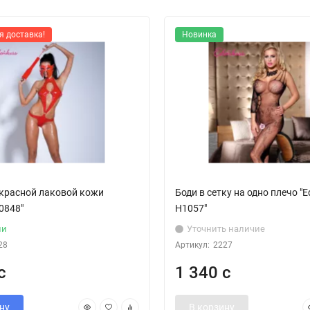
я доставка!
Новинка
 красной лаковой кожи
Боди в сетку на одно плечо "E
60848"
H1057"
ии
Уточнить наличие
28
Артикул:
2227
с
1 340 с
ну
В корзину