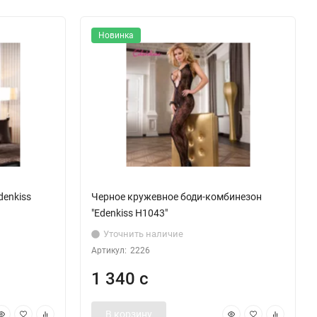
Новинка
denkiss
Черное кружевное боди-комбинезон
"Edenkiss H1043"
Уточнить наличие
Артикул:
2226
1 340 с
В корзину