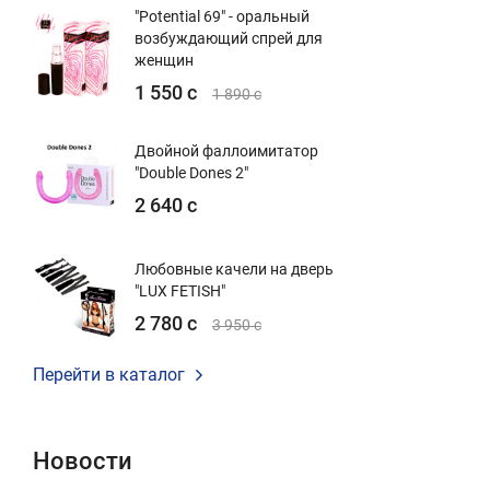
"Potential 69" - оральный
возбуждающий спрей для
женщин
1 550 с
1 890 с
Двойной фаллоимитатор
"Double Dones 2"
2 640 с
Любовные качели на дверь
"LUX FETISH"
2 780 с
3 950 с
Перейти в каталог
Новости