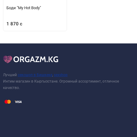
Боди "My Hot Body"
1 870 с
Лучший
сексшоп в Бишкеке
,
sexshop
Интим магазин в Кыргызстане. Огромный ассортимент, отличное
качество.