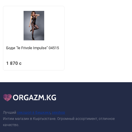
Боди "le Frivole Impulse" 04515
1 870 с
Лучший
сексшоп в Бишкеке
,
sexshop
Интим магазин в Кыргызстане. Огромный ассортимент, отличное
качество.