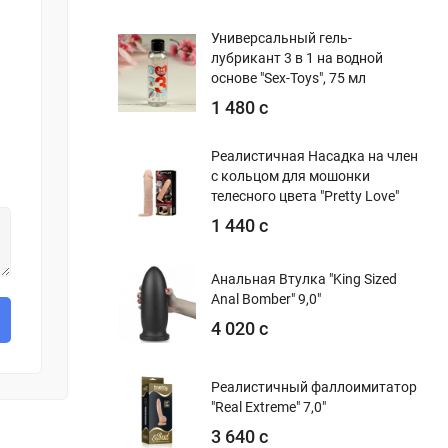
Универсальный гель-
лубрикант 3 в 1 на водной
основе "Sex-Toys", 75 мл
1 480 с
Реалистичная Насадка на член
с кольцом для мошонки
телесного цвета "Pretty Love"
1 440 с
Анальная Втулка "King Sized
Anal Bomber" 9,0"
4 020 с
Реалистичный фаллоимитатор
"Real Extreme" 7,0"
3 640 с