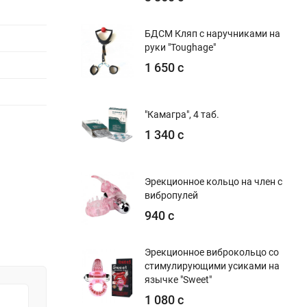
БДСМ Кляп с наручниками на
руки "Toughage"
1 650 с
"Камагра", 4 таб.
1 340 с
Эрекционное кольцо на член с
вибропулей
940 с
Эрекционное виброкольцо со
стимулирующими усиками на
язычке "Sweet"
1 080 с