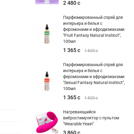
2 480 с
Парфюмированный спрей для
интерьера и белья с
феромонами и афродизиаками
"Fruit Fantasy Natural Instinct",
100мл
1 365 с
1 820 с
Парфюмированный спрей для
интерьера и белья с
феромонами и афродизиаками
"Sexual Fantasy Natural Instinct",
100мл
1 365 с
1 820 с
Нагревающийся
вибростимулятор с пультом
"Wearable Yeain"
3 860 с