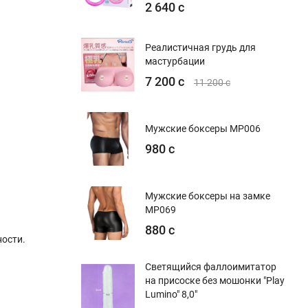
2 640 с
Реалистичная грудь для
мастурбации
7 200 с
11 200 с
Мужские боксеры MP006
980 с
Мужские боксеры на замке
MP069
880 с
ости.
Светящийся фаллоимитатор
на присоске без мошонки "Play
Lumino" 8,0"