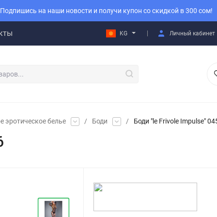
Подпишись на наши новости и получи купон со скидкой в 300 сом!
кты
KG
Личный кабинет
е эротическое белье
/
Боди
/
Боди "le Frivole Impulse" 0
6