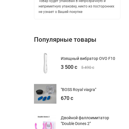
Товар будет упакован в непрозрачную и
неприметную упаковку, никто из посторонних
не узнает о Вашей покупке
Популярные товары
Изящный вибратор OVO F10
3 500 с
5 490 с
"BOSS Royal viagra"
670 с
Двойной фаллоимитатор
"Double Dones 2"