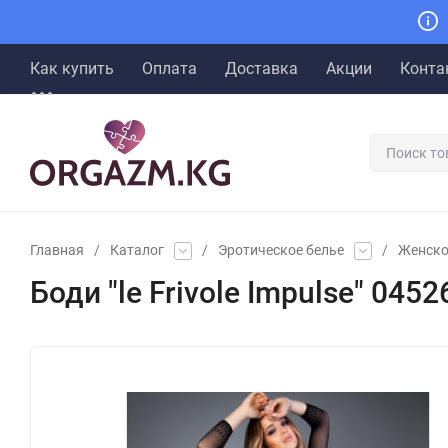
Как купить
Оплата
Доставка
Акции
Конта
Главная
/
Каталог
/
Эротическое белье
/
Женско
Боди "le Frivole Impulse" 0452