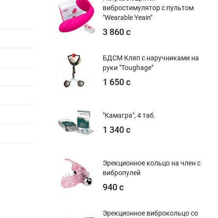
вибростимулятор с пультом
"Wearable Yeain"
3 860 с
БДСМ Кляп с наручниками на
руки "Toughage"
1 650 с
"Камагра", 4 таб.
1 340 с
Эрекционное кольцо на член с
вибропулей
940 с
Эрекционное виброкольцо со