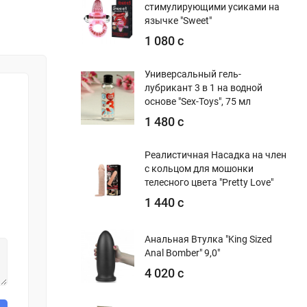
стимулирующими усиками на
язычке "Sweet"
1 080 с
Универсальный гель-
лубрикант 3 в 1 на водной
основе "Sex-Toys", 75 мл
1 480 с
Реалистичная Насадка на член
с кольцом для мошонки
телесного цвета "Pretty Love"
1 440 с
Анальная Втулка "King Sized
Anal Bomber" 9,0"
4 020 с