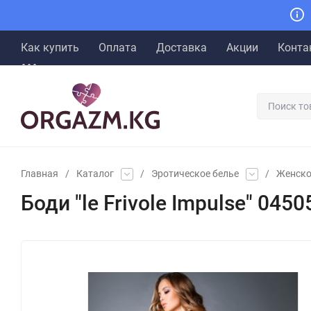
Как купить
Оплата
Доставка
Акции
Конта
Главная
/
Каталог
/
Эротическое белье
/
Женско
Боди "le Frivole Impulse" 0450