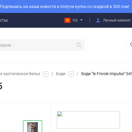
Подпишись на наши новости и получи купон со скидкой в 300 сом!
кты
KG
Личный кабинет
е эротическое белье
/
Боди
/
Боди "le Frivole Impulse" 0
5