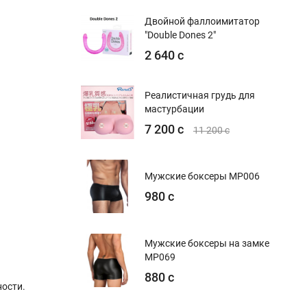
Двойной фаллоимитатор
"Double Dones 2"
2 640 с
Реалистичная грудь для
мастурбации
7 200 с
11 200 с
Мужские боксеры MP006
980 с
Мужские боксеры на замке
MP069
880 с
ости.