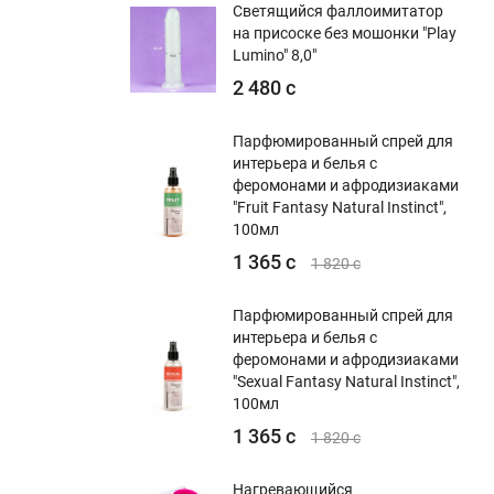
Светящийся фаллоимитатор
на присоске без мошонки "Play
Lumino" 8,0"
2 480 с
Парфюмированный спрей для
интерьера и белья с
феромонами и афродизиаками
"Fruit Fantasy Natural Instinct",
100мл
1 365 с
1 820 с
Парфюмированный спрей для
интерьера и белья с
феромонами и афродизиаками
"Sexual Fantasy Natural Instinct",
100мл
1 365 с
1 820 с
Нагревающийся