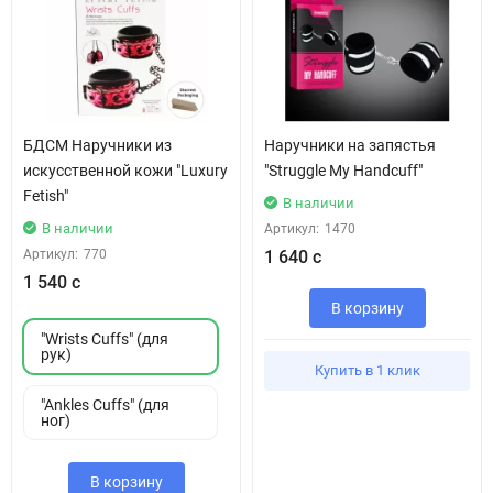
БДСМ Наручники из
Наручники на запястья
искусственной кожи "Luxury
"Struggle My Handcuff"
Fetish"
В наличии
В наличии
Артикул:
1470
Артикул:
770
1 640 с
1 540 с
В корзину
"Wrists Cuffs" (для
рук)
Купить в 1 клик
"Ankles Cuffs" (для
ног)
В корзину