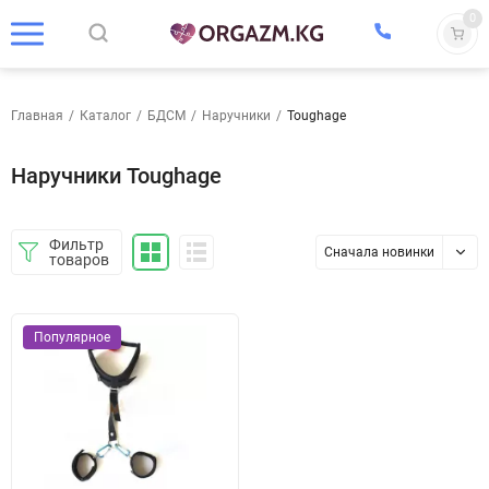
0
Главная
/
Каталог
/
БДСМ
/
Наручники
/
Toughage
Наручники Toughage
Фильтр
Сначала новинки
товаров
Популярное