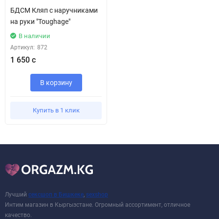
БДСМ Кляп с наручниками
на руки "Toughage"
В наличии
Артикул:
872
1 650 с
В корзину
Купить в 1 клик
Лучший
сексшоп в Бишкеке
,
sexshop
Интим магазин в Кыргызстане. Огромный ассортимент, отличное
качество.