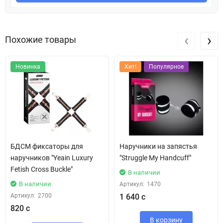
‹
›
Похожие товары
Новинка
Хит!
Популярное
БДСМ фиксаторы для
Наручники на запястья
наручников "Yeain Luxury
"Struggle My Handcuff"
Fetish Cross Buckle"
В наличии
В наличии
Артикул:
1470
Артикул:
2700
1 640 с
820 с
В корзину