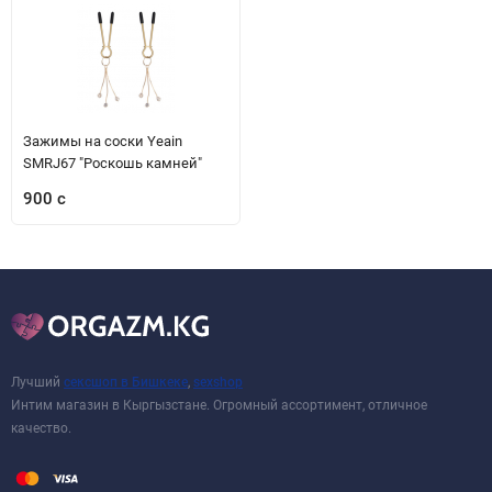
Зажимы на соски Yeain
SMRJ67 "Роскошь камней"
900 с
Лучший
сексшоп в Бишкеке
,
sexshop
Интим магазин в Кыргызстане. Огромный ассортимент, отличное
качество.