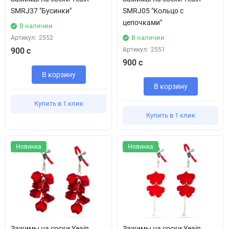
SMRJ37 "Бусинки"
SMRJ05 "Кольцо с
цепочками"
В наличии
В наличии
Артикул:
2552
900 с
Артикул:
2551
900 с
В корзину
В корзину
Купить в 1 клик
Купить в 1 клик
Новинка
Новинка
Зажимы на соски Yeain
Зажимы на соски Yeain