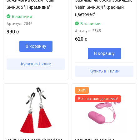
Зажимы на соски Yeain
Зажимы на соски звенящие
SMRJ65 "Пирамидка"
Yeain SMRJ64 "Красный
цветочек"
В наличии
В наличии
Артикул:
2546
990 с
Артикул:
2545
620 с
В корзину
В корзину
Купить в 1 клик
Купить в 1 клик
Хит!
Бесплатная доставка!