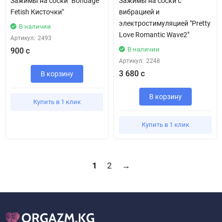
Зажимы на соски "Bondage
Зажимы на соски с
Fetish Кисточки"
вибрацией и
электростимуляцией "Pretty
В наличии
Love Romantic Wave2"
Артикул:
2493
В наличии
900 с
Артикул:
2248
3 680 с
В корзину
В корзину
Купить в 1 клик
Купить в 1 клик
1
2
→