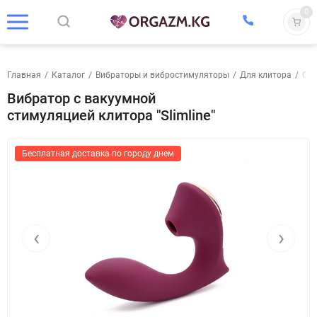
0
Главная
/
Каталог
/
Вибраторы и вибростимуляторы
/
Для клитора
/
С в
Вибратор с вакуумной
стимуляцией клитора "Slimline"
Бесплатная доставка по городу днем
‹
›