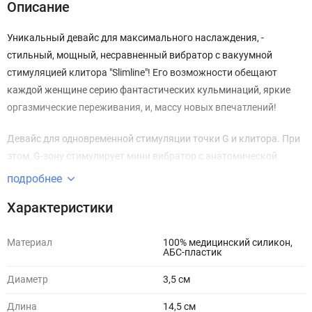
Описание
Уникальный девайс для максимального наслаждения, -
стильный, мощный, несравненный вибратор с вакуумной
стимуляцией клитора "Slimline"!
Его возможности обещают
каждой женщине серию фантастических кульминаций, яркие
оргазмические переживания, и, массу новых впечатлений!
Девайс для одновременной стимуляции точки G и клитора. При
этом, G-зону стимулирует мини вибратор с анатомической
верной формой ствола, увеличенной, рельефной и изогнутой
подробнее
головкой. А, клитор стимулируется волнами вакуума, - что,
Характеристики
исключает потерю чувствительности, даже, после нескольких
оргазмов!
Материал
100% медицинский силикон,
АБС-пластик
Бесконтактная стимуляция клитора - это, совершенно
уникальная система нашего времени, созданная специально
Диаметр
3,5 см
для женщин! Ее прелесть заключается в том, что в отличии от
Длина
14,5 см
вибратора, не раздражается нежнейшая кожа клитора, а, в