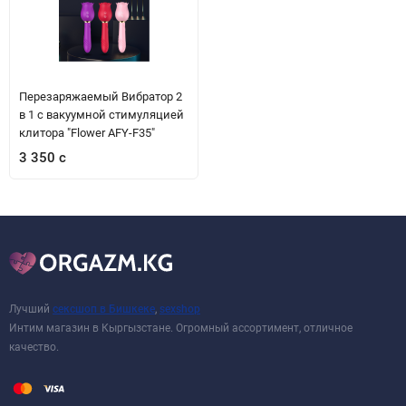
Перезаряжаемый Вибратор 2
в 1 с вакуумной стимуляцией
клитора "Flower AFY-F35"
3 350 с
Лучший
сексшоп в Бишкеке
,
sexshop
Интим магазин в Кыргызстане. Огромный ассортимент, отличное
качество.