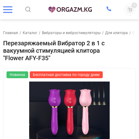
0
Главная
/
Каталог
/
Вибраторы и вибростимуляторы
/
Для клитора
/
С в
Перезаряжаемый Вибратор 2 в 1 с
вакуумной стимуляцией клитора
"Flower AFY-F35"
Новинка
Бесплатная доставка по городу днем