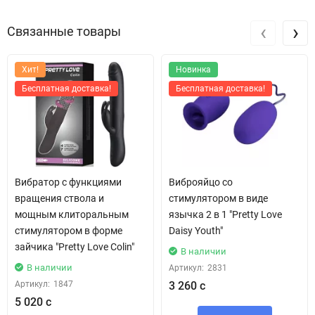
‹
›
Связанные товары
Хит!
Новинка
Бесплатная доставка!
Бесплатная доставка!
Вибратор с функциями
Виброяйцо со
вращения ствола и
стимулятором в виде
мощным клиторальным
язычка 2 в 1 "Pretty Love
стимулятором в форме
Daisy Youth"
зайчика "Pretty Love Colin"
В наличии
В наличии
Артикул:
2831
Артикул:
1847
3 260 с
5 020 с