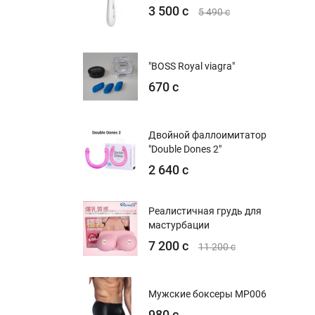
3 500 с
5 490 с
"BOSS Royal viagra"
670 с
Двойной фаллоимитатор
"Double Dones 2"
2 640 с
Реалистичная грудь для
мастурбации
7 200 с
11 200 с
Мужские боксеры MP006
980 с