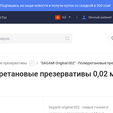
Подпишись на наши новости и получи купон со скидкой в 300 сом!
кты
KG
Личный кабинет
ие презервативы
/
"SAGAMI Original 002" - Полиуретановые пр
иуретановые презервативы 0,02
Sagami original 002 - самые тонкие и