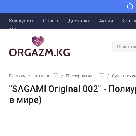
Как купить
Оплата
Доставка
Акции
Конта
Главная
/
Каталог
/
Презервативы
/
Супер тонк
"SAGAMI Original 002" - Пол
в мире)