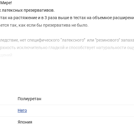
 Мире!
х латексных презервативов.
тах на растяжение и в 3 раза выше в тестах на объемное расширени
ается так, как если бы презерватива не было.
едствие, нет специфического “латексного” или "резинового" запаха
ерхность исключительно гладкой и способствует натуральности ощ
ущений
соответствующие аллергические реакции. (по статистике, аллерги
ает надежность и срок годности.
обствуют безопасности в использовании. Благодаря биосовместим
ся в производстве катетеров для сосудов и искусственного сердц
Полиуретан
Него
Япония