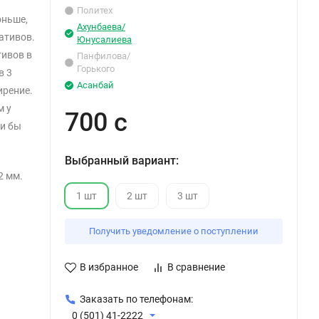
Политех
оньше,
Ахунбаева/
ативов.
Юнусалиева
ивов в
Панфилова/
Горького
в 3
Асанбай
ирение.
м у
700 с
ли бы
Выбранный вариант:
2 мм.
1 шт
2 шт
3 шт
.
Получить уведомление о поступлении
В избранное
В сравнение
Заказать по телефонам:
0 (501) 41-2222