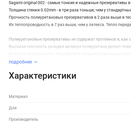
Sagami original 002 - самые тонкие и надежные презервативы в
Толщина стенки 0.02mm - в три раза тоньше, чем у стандартны
Прочность полиуретановых презервативов в 2 раза выше в тес
Их теплопроводность в 7 раз выше, чем у латекса. Тепло перед
Полиуретановые презервативы не содержат протеинов и, как сл
Высокая плотность укладки молекул полиуретана делает пов
Высокая прозрачность способствует полноте визуальных ощ
Отсутствие протеинов и химических катализаторов исключает 
подробнее
латекс, в разных странах имеют от 3 до 10% населения)
Характеристики
Высокая стабильность при температурных перепадах увеличив
Нетоксичность и полная биосовместимость полиуретана спос
высокой надежности, именно этот материал широко использует
Материал
Для
Производитель