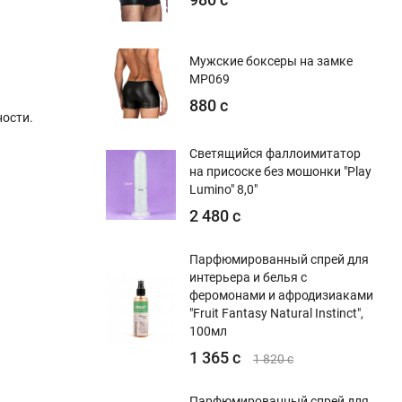
Мужские боксеры на замке
MP069
880 с
ости.
Светящийся фаллоимитатор
на присоске без мошонки "Play
Lumino" 8,0"
2 480 с
Парфюмированный спрей для
интерьера и белья с
феромонами и афродизиаками
"Fruit Fantasy Natural Instinct",
100мл
1 365 с
1 820 с
Парфюмированный спрей для