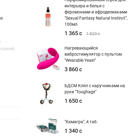
интерьера и белья с
феромонами и афродизиаками
е.
"Sexual Fantasy Natural Instinct",
100мл
1 365 с
1 820 с
.
Нагревающийся
ущений.
вибростимулятор с пультом
"Wearable Yeain"
ю на
3 860 с
БДСМ Кляп с наручниками на
ости и
руки "Toughage"
а.
1 650 с
"Камагра", 4 таб.
1 340 с