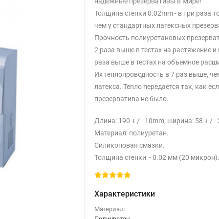
надежные презервативы в Мире!
Толщина стенки 0.02mm - в три раза т
чем у стандартных латексных презерв
Прочность полиуретановых презерват
2 раза выше в тестах на растяжение и 
раза выше в тестах на объемное расш
Их теплопроводность в 7 раз выше, че
латекса. Тепло передается так, как ес
презерватива не было.
Длина: 190 + / - 10mm, ширина: 58 + / - 
Материал: полиуретан.
Силиконовая смазки.
Толщина стенки - 0.02 мм (20 микрон)
Характеристики
Материал:
Полиуретан