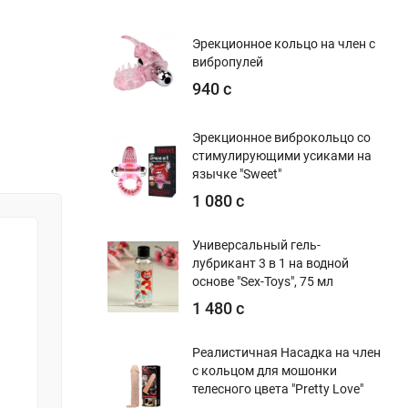
Эрекционное кольцо на член с
вибропулей
940 с
Эрекционное виброкольцо со
стимулирующими усиками на
язычке "Sweet"
1 080 с
Универсальный гель-
лубрикант 3 в 1 на водной
основе "Sex-Toys", 75 мл
1 480 с
Реалистичная Насадка на член
с кольцом для мошонки
телесного цвета "Pretty Love"