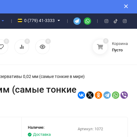
0 (779) 41-3333
0
0
0
0
Корзина
Пусто
езервативы 0,02 мм (самые тонкие в мире)
 мм (самые тонкие
Наличие:
Артикул:
1072
Доставка