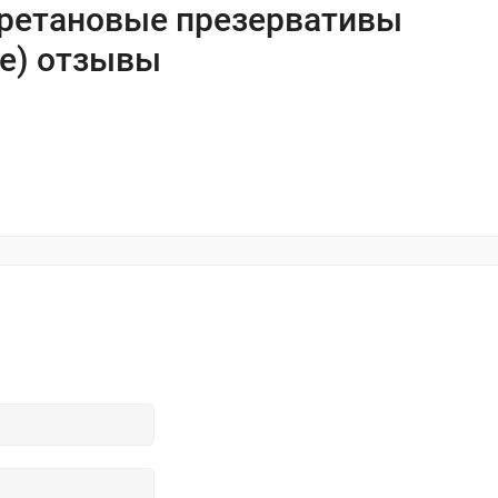
иуретановые презервативы
ре) отзывы