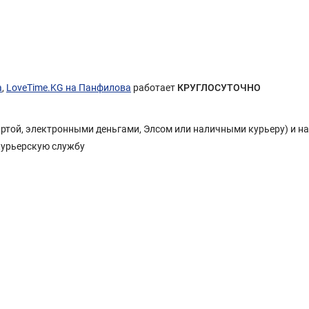
а
,
LoveTime.KG на Панфилова
работает
КРУГЛОСУТОЧНО
Картой, электронными деньгами, Элсом или наличными курьеру) и н
курьерскую службу