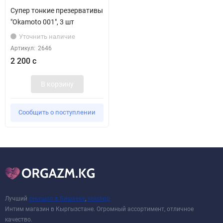
Супер тонкие презервативы
"Okamoto 001", 3 шт
Уточнить наличие
Артикул:
2646
2 200 с
В корзину
Сообщить о поступлении
Лучший
сексшоп в Бишкеке
,
sexshop
Интим магазин в Кыргызстане. Огромный ассортимент, отличное
качество.