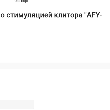
Usb порт
 стимуляцией клитора "AFY-