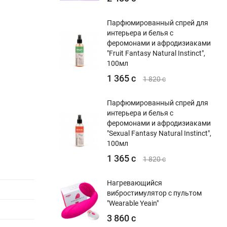
Парфюмированный спрей для
интерьера и белья с
феромонами и афродизиаками
"Fruit Fantasy Natural Instinct",
100мл
1 365 с
1 820 с
Парфюмированный спрей для
интерьера и белья с
феромонами и афродизиаками
"Sexual Fantasy Natural Instinct",
100мл
1 365 с
1 820 с
Нагревающийся
вибростимулятор с пультом
"Wearable Yeain"
3 860 с