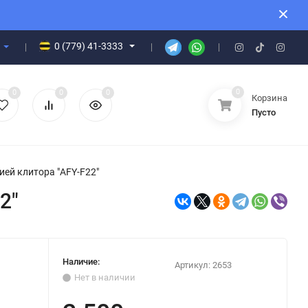
0 (779) 41-3333
0
0
0
0
Корзина
Пусто
ей клитора "AFY-F22"
2"
Наличие:
Артикул:
2653
Нет в наличии