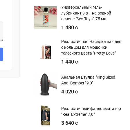
Универсальный гель-
лубрикант 3 в 1 на водной
основе "Sex-Toys", 75 мл
1 480 с
Реалистичная Насадка на член
с кольцом для мошонки
телесного цвета "Pretty Love"
1 440 с
Анальная Втулка "King Sized
Anal Bomber" 9,0"
4 020 с
Реалистичный фаллоимитатор
"Real Extreme" 7,0"
3 640 с