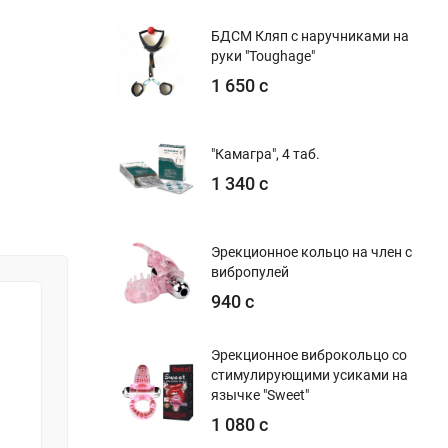
БДСМ Кляп с наручниками на
руки "Toughage"
1 650 с
"Камагра", 4 таб.
1 340 с
Эрекционное кольцо на член с
вибропулей
940 с
Эрекционное виброкольцо со
стимулирующими усиками на
язычке "Sweet"
1 080 с