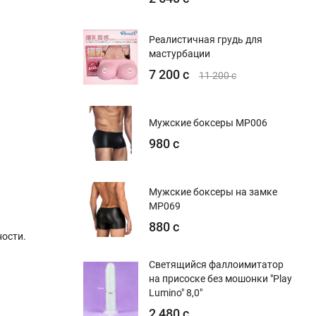
Реалистичная грудь для
мастурбации
7 200 с
11 200 с
Мужские боксеры MP006
980 с
Мужские боксеры на замке
MP069
880 с
ости.
Светящийся фаллоимитатор
на присоске без мошонки "Play
Lumino" 8,0"
2 480 с