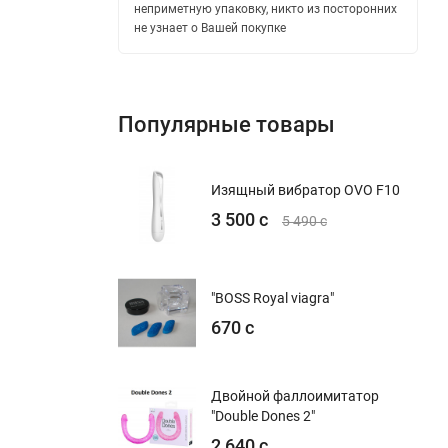
неприметную упаковку, никто из посторонних
не узнает о Вашей покупке
Популярные товары
Изящный вибратор OVO F10
3 500 с
5 490 с
"BOSS Royal viagra"
670 с
Двойной фаллоимитатор
"Double Dones 2"
2 640 с