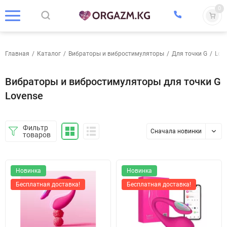
0
Главная
/
Каталог
/
Вибраторы и вибростимуляторы
/
Для точки G
/
Lov
Вибраторы и вибростимуляторы для точки G
Lovense
Фильтр
Сначала новинки
товаров
Новинка
Новинка
Бесплатная доставка!
Бесплатная доставка!