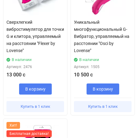
Сверхлегкий
Уникальный
вибростимулятор для точки
многофункциональный G-
G и клитора, управляемый
Вибратор, управляемый на
на расстоянии "Flexer by
расстоянии "Osci by
Lovense"
Lovense"
В наличии
В наличии
Артикул:
2476
Артикул:
1505
13 000 с
10 500 с
В корзину
В корзину
Купить в 1 клик
Купить в 1 клик
Хит!
Бесплатная доставка!