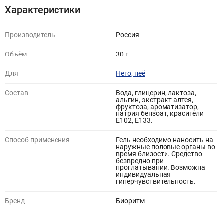
Характеристики
придадут страсти любовной игре!
Tutti Frutti ванильный пудинг обладает нежной консистенцией,
Производитель
Россия
легко наносится, не залипает и приятно скользит по коже.
Гель хорошо увлажняет, ароматизирует, не нарушает
Объём
30 г
микрофлору интимных зон. Подходит для использования в
качестве лубриканта.
Для
Него, неё
Tutti Frutti ванильный пудинг совместим с изделиями из латекса
Состав
Вода, глицерин, лактоза,
и синтетических материалов. Легко смывается водой.
альгин, экстракт алтея,
фруктоза, ароматизатор,
БЕЗВРЕДЕН ПРИ ПРОГЛАТЫВАНИИ!
натрия бензоат, красители
Е102, Е133.
Способ применения
Гель необходимо наносить на
наружные половые органы во
время близости. Средство
безвредно при
проглатывании. Возможна
индивидуальная
гиперчувствительность.
Бренд
Биоритм