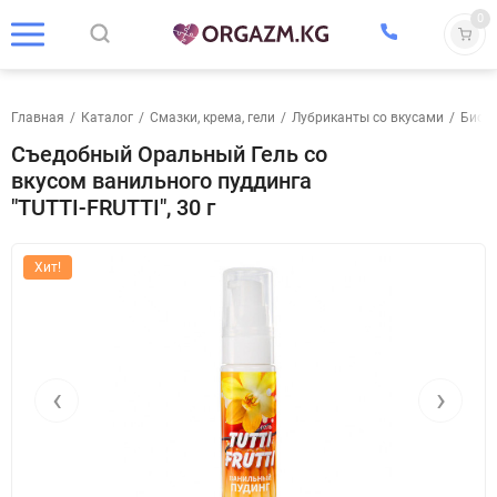
0
Главная
/
Каталог
/
Смазки, крема, гели
/
Лубриканты со вкусами
/
Биор
Съедобный Оральный Гель со
вкусом ванильного пуддинга
"TUTTI-FRUTTI", 30 г
Хит!
‹
›