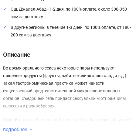
Ош, Джалал-Абад - 1-2 дня, по 100% оплате, около 300-350
сом за доставку
В другие регионы в течение 1-3 дней, по 100% оплате, от 180-
200 сом за доставку
Описание
Во время орального секса некоторые пары используют
пищевые продукты (фрукты, взбитые сливки, шоколад и т.д.).
Такая гастрономическая практика может нанести
существенный вред чувствительной микрофлоре половых
органов. Съедобный гель придаст сексуальным отношениям
свежести и разнообразия.
Откройте для себя оральный гель Tutti Frutti ванильный пудинг!
Он внесёт разнообразие в интимную жизнь, сделает её
подробнее
насыщенной и яркой! Сладкий вкус и десертный аромат геля