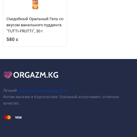
Съедобный Оральный Гель со
вкусом ванильного пуддинга
"TUTTI-FRUTTI", 30 г
580 с
Лучший
сексшоп в Бишкеке
,
sexshop
Интим магазин в Кыргызстане. Огромный ассортимент, отличное
качество.