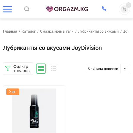
0
Главная
/
Каталог
/
Смазки, крема, гели
/
Лубриканты со вкусами
/
JoyDi
Лубриканты со вкусами JoyDivision
Фильтр
Сначала новинки
товаров
Хит!