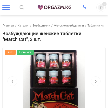
0
Главная
/
Каталог
/
Возбудители
/
Женские возбудители
/
Таблетки женс
Возбуждающие женские таблетки
"March Cat", 3 шт.
Хит!
Новинка
‹
›