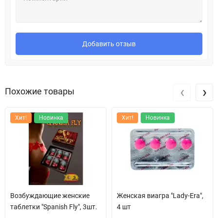
Добавить отзыв
‹
›
Похожие товары
Хит!
Новинка
Хит!
Новинка
Возбуждающие женские
Женская виагра "Lady-Era",
таблетки "Spanish Fly", 3шт.
4 шт