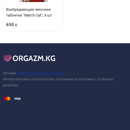
Возбуждающие женские
таблетки "March Cat", 3 шт.
650 с
Лучший
сексшоп в Бишкеке
,
sexshop
Интим магазин в Кыргызстане. Огромный ассортимент, отличное
качество.