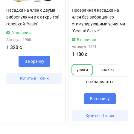
Насадка на член с двумя
Прозрачная насадка на
вибропулями и с открытой
член без вибрации со
головкой "Yeain"
стимулирующими усиками
"Crystal Sleeve"
В наличии
В наличии
Артикул:
1900
1 320 с
Артикул:
1271
1 180 с
В корзину
усики
snakes
Купить в 1 клик
все варианты
В корзину
Купить в 1 клик