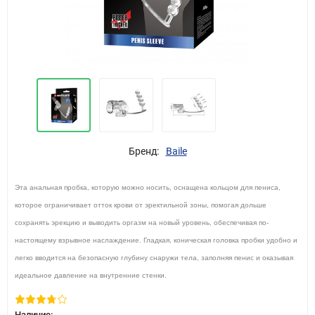
Бренд:
Baile
Эта анальная пробка, которую можно носить, оснащена кольцом для пениса,
которое ограничивает отток крови от эректильной зоны, помогая дольше
сохранять эрекцию и выводить оргазм на новый уровень, обеспечивая по-
настоящему взрывное наслаждение. Гладкая, коническая головка пробки удобно и
легко вводится на безопасную глубину снаружи тела, заполняя пенис и оказывая
идеальное давление на внутренние стенки.
Наличие: