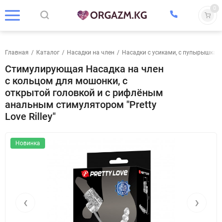
0
Главная
/
Каталог
/
Насадки на член
/
Насадки с усиками, с пупырышкам
Стимулирующая Насадка на член
с кольцом для мошонки, с
открытой головкой и с рифлёным
анальным стимулятором "Pretty
Love Rilley"
Новинка
‹
›