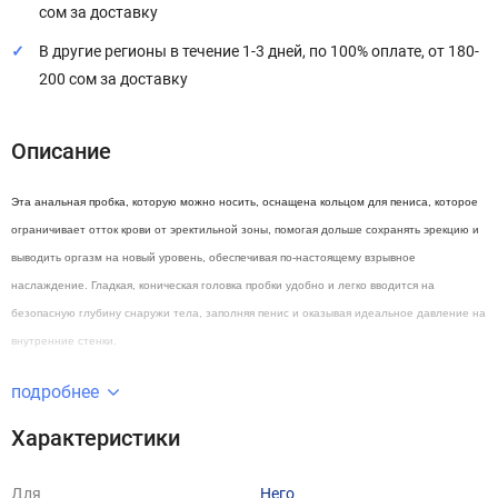
сом за доставку
В другие регионы в течение 1-3 дней, по 100% оплате, от 180-
200 сом за доставку
Описание
Эта анальная пробка, которую можно носить, оснащена кольцом для пениса, которое
ограничивает отток крови от эректильной зоны, помогая дольше сохранять эрекцию и
выводить оргазм на новый уровень, обеспечивая по-настоящему взрывное
наслаждение. Гладкая, коническая головка пробки удобно и легко вводится на
безопасную глубину снаружи тела, заполняя пенис и оказывая идеальное давление на
внутренние стенки.
подробнее
Характеристики
Для
Него