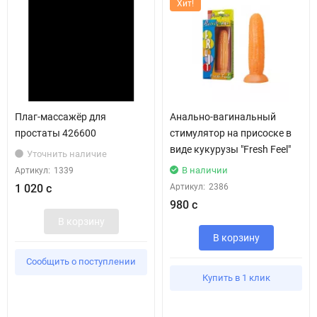
Хит!
Плаг-массажёр для
Анально-вагинальный
простаты 426600
стимулятор на присоске в
виде кукурузы "Fresh Feel"
Уточнить наличие
В наличии
Артикул:
1339
1 020 с
Артикул:
2386
980 с
В корзину
В корзину
Сообщить о поступлении
Купить в 1 клик