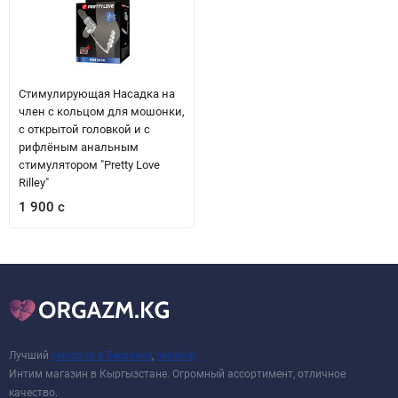
Стимулирующая Насадка на
член с кольцом для мошонки,
с открытой головкой и с
рифлёным анальным
стимулятором "Pretty Love
Rilley"
1 900 с
Лучший
сексшоп в Бишкеке
,
sexshop
Интим магазин в Кыргызстане. Огромный ассортимент, отличное
качество.