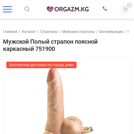
0
Главная
/
Каталог
/
Страпоны
/
Мужские страпоны
/
Без вибрации
/
Муж
Мужской Полый страпон поясной
каркасный 751900
Бесплатная доставка по городу днем