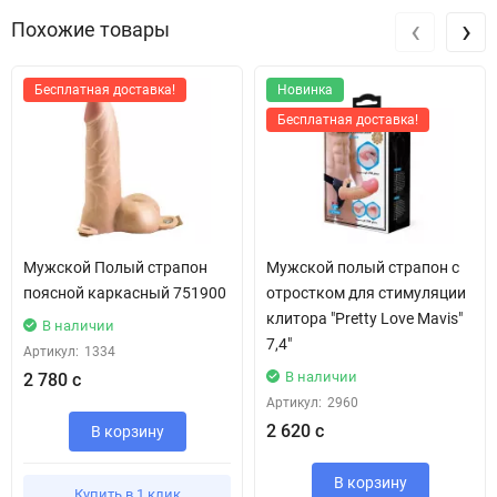
‹
›
Похожие товары
Бесплатная доставка!
Новинка
Бесплатная доставка!
Мужской Полый страпон
Мужской полый страпон с
поясной каркасный 751900
отростком для стимуляции
клитора "Pretty Love Mavis"
В наличии
7,4"
Артикул:
1334
В наличии
2 780 с
Артикул:
2960
2 620 с
В корзину
В корзину
Купить в 1 клик