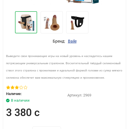
Бренд:
Baile
Выведите свои проникающие игры на новый уровень и насладитесь нашим
потрясающим универсальным страпоном. Восхитительный твёрдый силиконовый
ствол этого страпона с прожилками и идеальной формой головки из супер мягкого
силикона обеспечит вам максимальную стимуляцию и проникновение.
Наличие:
Артикул:
2969
В наличии
3 380 с