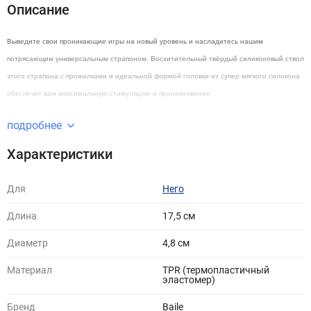
Описание
Выведите свои проникающие игры на новый уровень и насладитесь нашим
потрясающим универсальным страпоном. Восхитительный твёрдый силиконовый ствол
этого страпона с прожилками и идеальной формой головки из супер мягкого силикона
обеспечит вам максимальную стимуляцию и проникновение.
подробнее
Характеристики
Для
Него
Длина
17,5 см
Диаметр
4,8 cм
Материал
TPR (термопластичный
эластомер)
Бренд
Baile