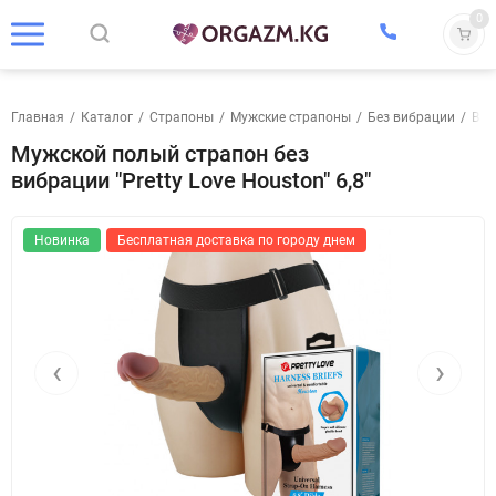
0
Главная
/
Каталог
/
Страпоны
/
Мужские страпоны
/
Без вибрации
/
Bail
Мужской полый страпон без
вибрации "Pretty Love Houston" 6,8"
Новинка
Бесплатная доставка по городу днем
‹
›