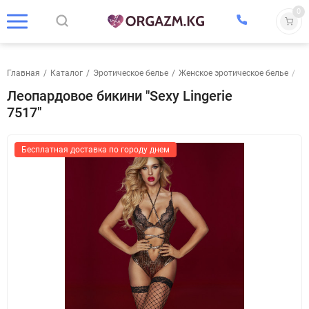
0
Главная
/
Каталог
/
Эротическое белье
/
Женское эротическое белье
/
Ко
Леопардовое бикини "Sexy Lingerie
7517"
Бесплатная доставка по городу днем