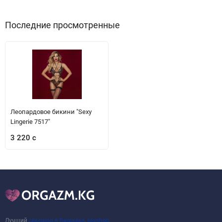
Последние просмотренные
Леопардовое бикини "Sexy
Lingerie 7517"
3 220 с
Лучший
сексшоп в Бишкеке
,
sexshop