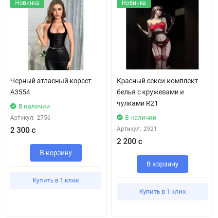
Новинка
Новинка
Черный атласный корсет
Красный секси-комплект
А3554
белья с кружевами и
чулками R21
В наличии
В наличии
Артикул:
2756
2 300 с
Артикул:
2921
2 200 с
В корзину
В корзину
Купить в 1 клик
Купить в 1 клик