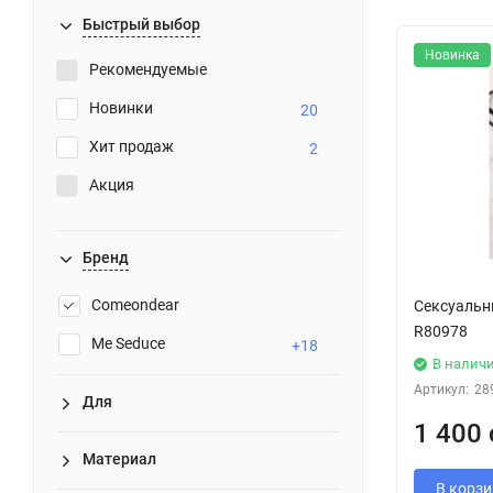
Быстрый выбор
Новинка
Рекомендуемые
Новинки
20
Хит продаж
2
Акция
Бренд
Comeondear
Сексуальн
R80978
Me Seduce
+18
В налич
Артикул:
28
Для
1 400 
Материал
В корзи