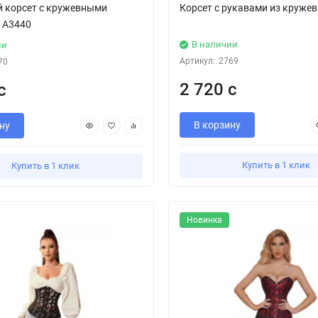
 корсет с кружевными
Корсет с рукавами из кружев
 А3440
В наличии
ии
Артикул:
2769
70
2 720 с
с
В корзину
ну
Купить в 1 клик
Купить в 1 клик
Новинка