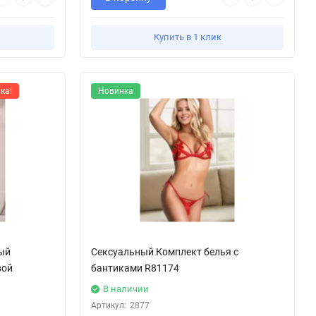
Купить в 1 клик
ка!
Новинка
ый
Сексуальный Комплект белья с
вой
бантиками R81174
В наличии
Артикул:
2877