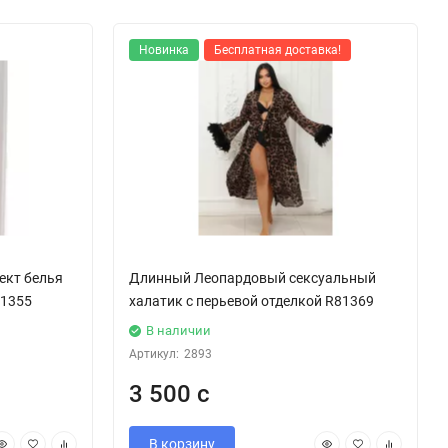
Новинка
Бесплатная доставка!
ект белья
Длинный Леопардовый сексуальный
81355
халатик с перьевой отделкой R81369
В наличии
Артикул:
2893
3 500 с
В корзину