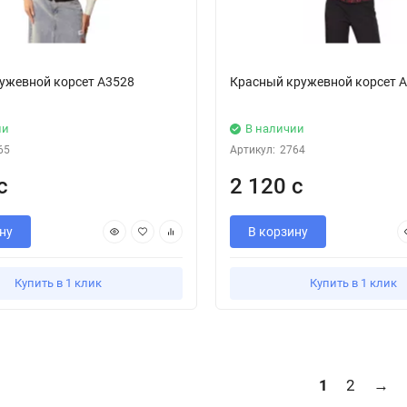
ужевной корсет А3528
Красный кружевной корсет 
ии
В наличии
65
Артикул:
2764
с
2 120 с
ну
В корзину
Купить в 1 клик
Купить в 1 клик
1
2
→