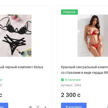
Новинка
ый черный комплект белья
Красный сексуальный компл
со стразами в виде сердца R
ии
В наличии
97
Артикул:
2894
с
2 300 с
ну
В корзину