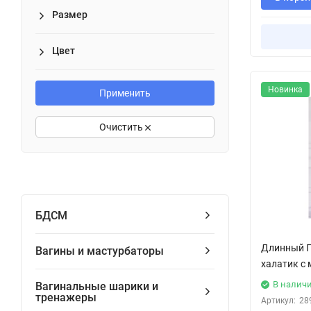
Размер
Цвет
Новинка
Применить
Очистить
БДСМ
Длинный П
Вагины и мастурбаторы
халатик с
В налич
Вагинальные шарики и
тренажеры
Артикул:
28