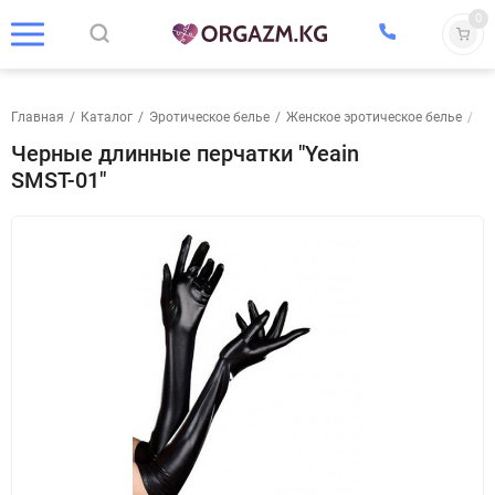
0
Главная
/
Каталог
/
Эротическое белье
/
Женское эротическое белье
/
Чу
Черные длинные перчатки "Yeain
SMST-01"