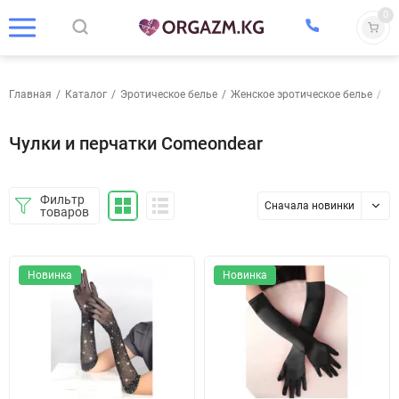
0
Главная
/
Каталог
/
Эротическое белье
/
Женское эротическое белье
/
Чу
Чулки и перчатки Comeondear
Фильтр
Сначала новинки
товаров
Новинка
Новинка