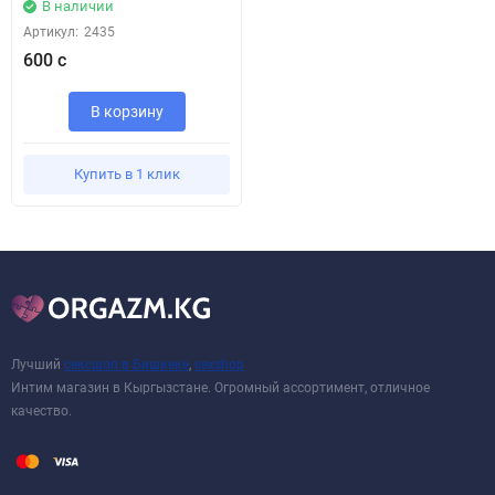
В наличии
Артикул:
2435
600 с
В корзину
Купить в 1 клик
Лучший
сексшоп в Бишкеке
,
sexshop
Интим магазин в Кыргызстане. Огромный ассортимент, отличное
качество.