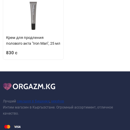
Крем для продления
полового акта "Iron Man", 25 мл
830 с
Лучший
сексшоп в Бишкеке
,
sexshop
Интим магазин в Кыргызстане. Огромный ассортимент, отличное
качество.