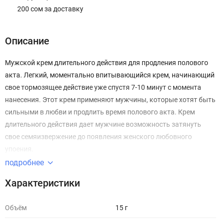
200 сом за доставку
Описание
Мужской крем длительного действия для продления полового
акта. Легкий, моментально впитывающийся крем, начинающий
свое тормозящее действие уже спустя 7-10 минут с момента
нанесения. Этот крем применяют мужчины, которые хотят быть
сильными в любви и продлить время полового акта. Крем
длительного действия дает мужчине возможность затянуть
свое семяизвержение до появления женского любовного
упоения.
Применение крема совместимо с изделиями из резины и
подробнее
латекса (презерватив, искусственная вагина), а также
Характеристики
смазками.
Объём
15 г