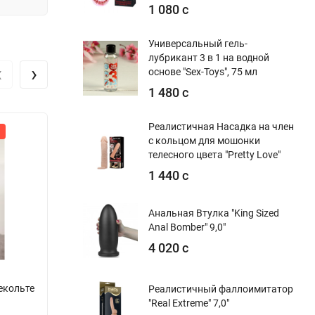
1 080 с
Универсальный гель-
лубрикант 3 в 1 на водной
‹
›
основе "Sex-Toys", 75 мл
1 480 с
Реалистичная Насадка на член
Новинка
Бе
с кольцом для мошонки
телесного цвета "Pretty Love"
1 440 с
Анальная Втулка "King Sized
Anal Bomber" 9,0"
4 020 с
екольте
Секси-платье Горничная Анжела R27
Кос
Реалистичный фаллоимитатор
"Real Extreme" 7,0"