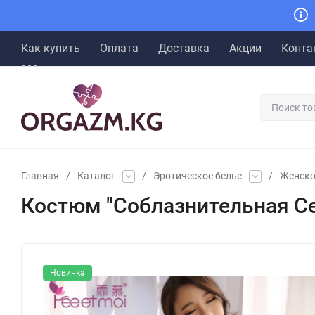
Как купить
Оплата
Доставка
Акции
Конта
Главная
/
Каталог
/
Эротическое белье
/
Женско
Костюм "Соблазнительная С
Новинка