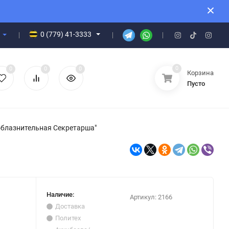
0 (779) 41-3333
0
0
0
0
Корзина
Пусто
облазнительная Секретарша"
Наличие:
Артикул:
2166
Доставка
Политех