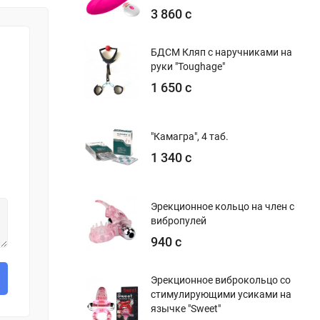
3 860 с
БДСМ Кляп с наручниками на
руки "Toughage"
1 650 с
"Камагра", 4 таб.
1 340 с
Эрекционное кольцо на член с
вибропулей
940 с
Эрекционное виброкольцо со
стимулирующими усиками на
язычке "Sweet"