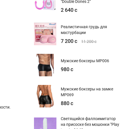
"Double Dones 2"
2 640 с
Реалистичная грудь для
мастурбации
7 200 с
11 200 с
Мужские боксеры MP006
980 с
Мужские боксеры на замке
MP069
880 с
ости.
Светящийся фаллоимитатор
на присоске без мошонки "Play