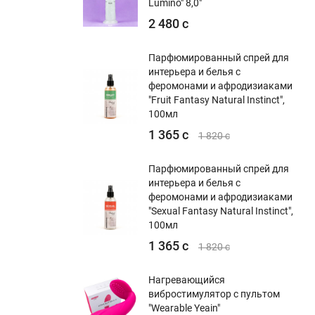
Lumino" 8,0"
2 480 с
Парфюмированный спрей для
интерьера и белья с
феромонами и афродизиаками
"Fruit Fantasy Natural Instinct",
100мл
1 365 с
1 820 с
Парфюмированный спрей для
интерьера и белья с
феромонами и афродизиаками
"Sexual Fantasy Natural Instinct",
100мл
1 365 с
1 820 с
Нагревающийся
вибростимулятор с пультом
"Wearable Yeain"