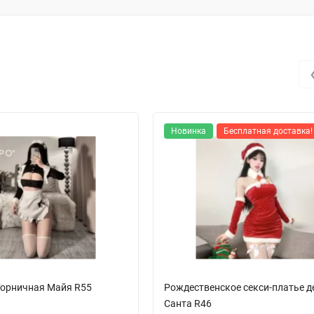
Новинка
Бесплатная доставка!
Горничная Майя R55
Рождественское секси-платье д
Санта R46