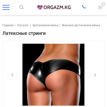
0
Главная
/
Каталог
/
Эротическое белье
/
Женское эротическое белье
/
Те
Латексные стринги
‹
›