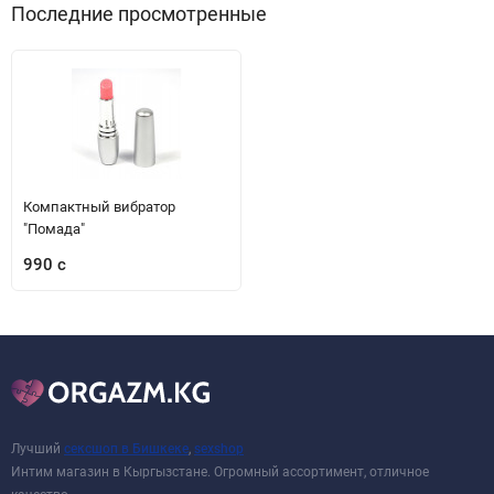
Последние просмотренные
Компактный вибратор
"Помада"
990 с
Лучший
сексшоп в Бишкеке
,
sexshop
Интим магазин в Кыргызстане. Огромный ассортимент, отличное