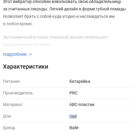
Этот вибратор способен взволновать свою обладательницу
за считанные секунды. Легкий дизайн в форме губной помады
позволяет брать с собой куда угодно и наслаждаться им
в любое время.
Эргономичный и очень стильный дизайн превращает
наслаждение в эстетику.
подробнее
Идеальная форма сочетается с наилучшей функциональностью,
предоставляя Вам предельно простой интерфейс для
Характеристики
управления.
Питание
батарейка
Единственный в своем роде, является отличным подарком для
Производитель
PRC
того, кто только познает прелесть вибраций, а также для тех,
кто уже открыл себя для самые яркие стороны страсти и
Материал
ABC-пластик
сексуальности.
Для
Неё
Помадка доставляет удовольствие на протяжении 1,5 часов
Бренд
Baile
беззвучной вибрации от одной батарейки типа ААА.