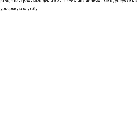
Картой, электронными деньгами, Элсом или наличными курьеру) и н
курьерскую службу