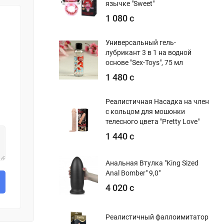
язычке "Sweet"
1 080 с
Универсальный гель-
лубрикант 3 в 1 на водной
основе "Sex-Toys", 75 мл
1 480 с
Реалистичная Насадка на член
с кольцом для мошонки
телесного цвета "Pretty Love"
1 440 с
Анальная Втулка "King Sized
Anal Bomber" 9,0"
4 020 с
Реалистичный фаллоимитатор