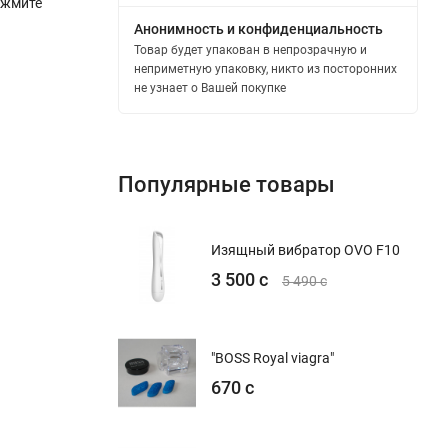
ажмите
Анонимность и конфиденциальность
Товар будет упакован в непрозрачную и
неприметную упаковку, никто из посторонних
не узнает о Вашей покупке
Популярные товары
Изящный вибратор OVO F10
3 500 с
5 490 с
"BOSS Royal viagra"
670 с