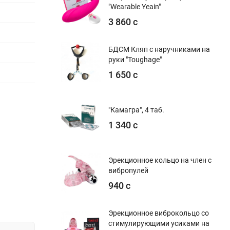
"Wearable Yeain"
3 860 с
БДСМ Кляп с наручниками на
руки "Toughage"
1 650 с
"Камагра", 4 таб.
1 340 с
Эрекционное кольцо на член с
вибропулей
940 с
Эрекционное виброкольцо со
стимулирующими усиками на