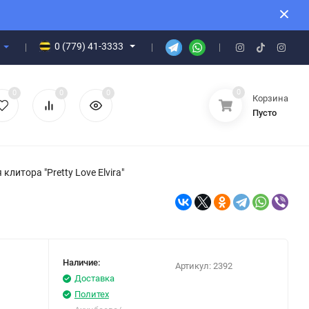
0 (779) 41-3333
0
0
0
0
Корзина
Пусто
литора "Pretty Love Elvira"
Наличие:
Артикул:
2392
Доставка
Политех