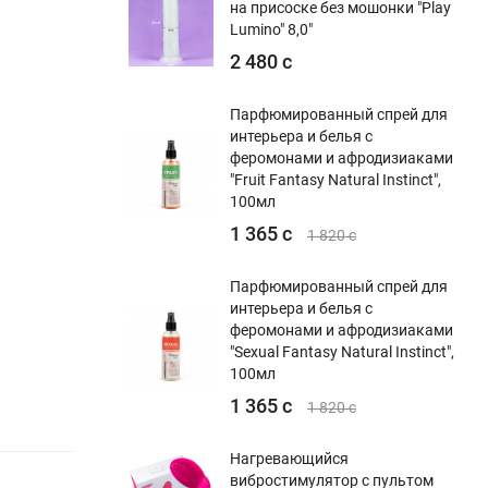
на присоске без мошонки "Play
Lumino" 8,0"
2 480 с
Парфюмированный спрей для
интерьера и белья с
феромонами и афродизиаками
"Fruit Fantasy Natural Instinct",
100мл
1 365 с
1 820 с
Парфюмированный спрей для
интерьера и белья с
феромонами и афродизиаками
"Sexual Fantasy Natural Instinct",
100мл
1 365 с
1 820 с
Нагревающийся
вибростимулятор с пультом