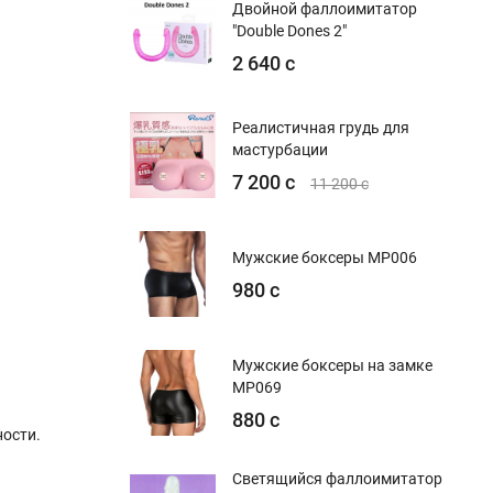
Двойной фаллоимитатор
"Double Dones 2"
2 640 с
Реалистичная грудь для
мастурбации
7 200 с
11 200 с
Мужские боксеры MP006
980 с
Мужские боксеры на замке
MP069
880 с
ости.
Светящийся фаллоимитатор