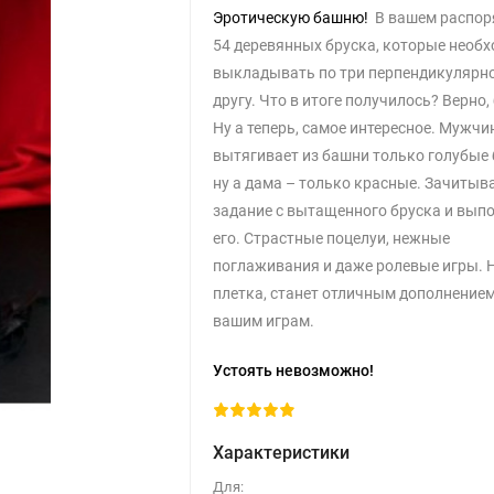
Эротическую башню!
В вашем распо
54 деревянных бруска, которые необ
выкладывать по три перпендикулярно
другу. Что в итоге получилось? Верно,
Ну а теперь, самое интересное. Мужчи
вытягивает из башни только голубые 
ну а дама – только красные. Зачитыв
задание с вытащенного бруска и вып
его. Страстные поцелуи, нежные
поглаживания и даже ролевые игры. Н
плетка, станет отличным дополнением
вашим играм.
Устоять невозможно!
Характеристики
Для: