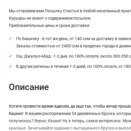
Мы отправим вам Посылку Счастья в любой населенный пункт
Курьеры не знают о содержимом посылки.
Приблизительные цены и сроки доставки:
По Бишкеку - в тот же день, от 140 сом за доставку в завис
Заказы стоимостью от 2400 сом в пределах города в днев
Ош, Джалал-Абад - 1-2 дня, по 100% оплате, около 300-350 
В другие регионы в течение 1-3 дней, по 100% оплате, от 18
Описание
Хотите провести время вдвоем, да еще так, чтобы вечер прош
башню!
В вашем распоряжении 54 деревянных бруска, которые
получилось? Верно, башня! Ну а теперь, самое интересное. Му
красные. Зачитывайте задание с вытащенного бруска и выпол