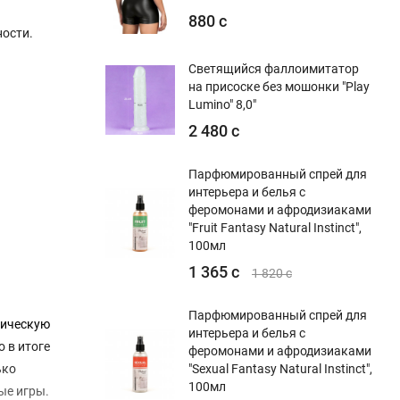
880 с
ости.
Светящийся фаллоимитатор
на присоске без мошонки "Play
Lumino" 8,0"
2 480 с
Парфюмированный спрей для
интерьера и белья с
феромонами и афродизиаками
"Fruit Fantasy Natural Instinct",
100мл
1 365 с
1 820 с
Парфюмированный спрей для
тическую
интерьера и белья с
 в итоге
феромонами и афродизиаками
ько
"Sexual Fantasy Natural Instinct",
100мл
ые игры.