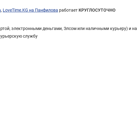
а
,
LoveTime.KG на Панфилова
работает
КРУГЛОСУТОЧНО
Картой, электронными деньгами, Элсом или наличными курьеру) и н
курьерскую службу