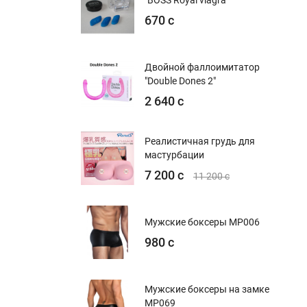
"BOSS Royal viagra"
670 с
Двойной фаллоимитатор
"Double Dones 2"
2 640 с
Реалистичная грудь для
мастурбации
7 200 с
11 200 с
Мужские боксеры MP006
980 с
Мужские боксеры на замке
MP069