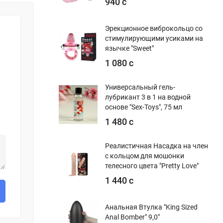
940 с
Эрекционное виброкольцо со
стимулирующими усиками на
язычке "Sweet"
1 080 с
Универсальный гель-
лубрикант 3 в 1 на водной
основе "Sex-Toys", 75 мл
1 480 с
Реалистичная Насадка на член
с кольцом для мошонки
телесного цвета "Pretty Love"
1 440 с
Анальная Втулка "King Sized
Anal Bomber" 9,0"