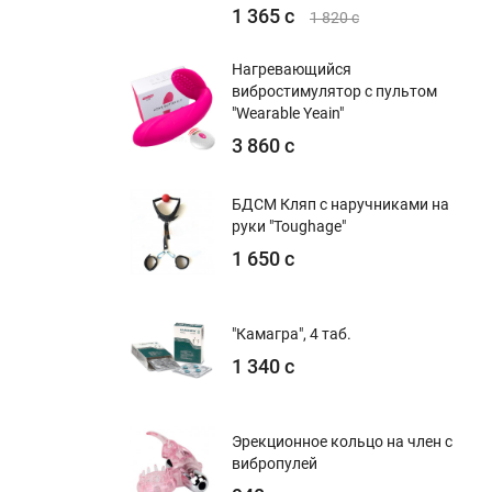
1 365 с
1 820 с
Нагревающийся
вибростимулятор с пультом
"Wearable Yeain"
3 860 с
БДСМ Кляп с наручниками на
руки "Toughage"
1 650 с
"Камагра", 4 таб.
1 340 с
Эрекционное кольцо на член с
вибропулей