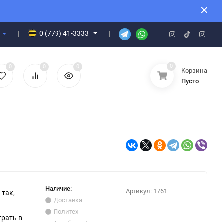
0 (779) 41-3333
0
0
0
0
Корзина
Пусто
Наличие:
Артикул:
1761
 так,
Доставка
Политех
грать в