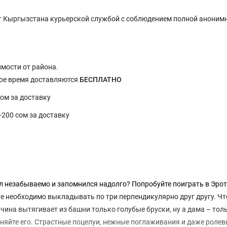
 Кыргызстана курьерской службой с соблюдением полной анонимн
имости от района.
ное время доставляются
БЕСПЛАТНО
сом за доставку
0-200 сом за доставку
ел незабываемо и запомнился надолго? Попробуйте поиграть в Эро
 необходимо выкладывать по три перпендикулярно друг другу. Что
жчина вытягивает из башни только голубые бруски, ну а дама – тол
няйте его. Страстные поцелуи, нежные поглаживания и даже ролев