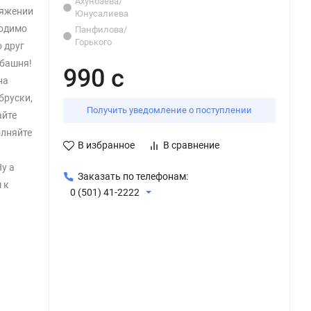
Ахунбаева/
ряжении
Юнусалиева
ходимо
Панфилова/
Горького
 друг
 башня!
990 с
на
бруски,
Получить уведомление о поступлении
айте
олняйте
В избранное
В сравнение
у а
Заказать по телефонам:
 к
0 (501) 41-2222