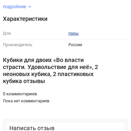
время ласки.
подробнее
И что с этим делать? Просто по очереди или одновременно
Характеристики
бросьте кубики и воплотите в жизнь указанное.
Внимание!
В нашем ассортименте есть большой выбор
Для
пары
подобных комплектов, но это не мешает им быть
Производитель
Россия
уникальными. В каждую коробочку вложены разные кубики.
Внутри вы найдёте:
Кубики для двоих «Во власти
страсти. Удовольствие для неё», 2
2 неоновых кубика,
неоновых кубика, 2 пластиковых
2 чёрных кубика,
кубика отзывы
мешочек для хранения.
0 комментариев
Пока нет комментариев
Познайте грани чувственного удовольствия!
Комплектация
Написать отзыв