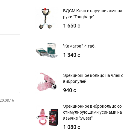
БДСМ Кляп с наручниками на
руки "Toughage"
1 650 с
"Камагра", 4 таб.
1 340 с
Эрекционное кольцо на член с
вибропулей
940 с
20.08.16
Эрекционное виброкольцо со
стимулирующими усиками на
язычке "Sweet"
1 080 с