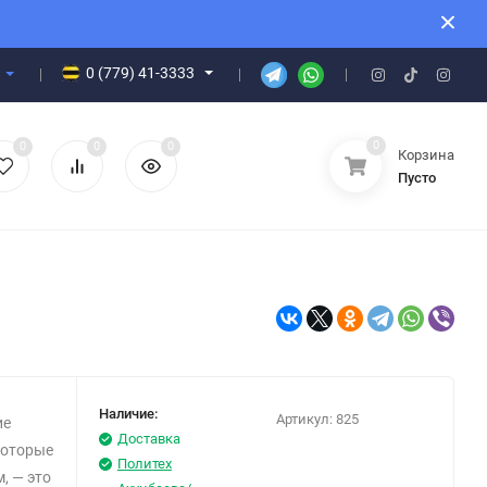
0 (779) 41-3333
0
0
0
0
Корзина
Пусто
Наличие:
Артикул:
825
ие
Доставка
которые
Политех
, — это