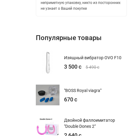
неприметную упаковку, никто из посторонних
не узнает о Вашей покупке
Популярные товары
Изящный вибратор OVO F10
3 500 с
5 490 с
"BOSS Royal viagra"
670 с
Двойной фаллоимитатор
"Double Dones 2"
2 640 с