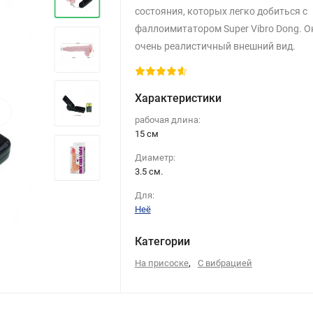
состояния, которых легко добиться с
фаллоимитатором Super Vibro Dong. О
очень реалистичный внешний вид.
Характеристики
›
рабочая длина:
15 см
Диаметр:
3.5 см.
Для:
Неё
Категории
,
На присоске
С вибрацией