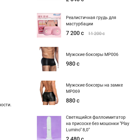
Реалистичная грудь для
мастурбации
7 200 с
11 200 с
Мужские боксеры MP006
980 с
Мужские боксеры на замке
MP069
880 с
ости.
Светящийся фаллоимитатор
на присоске без мошонки "Play
Lumino" 8,0"
2 480 с