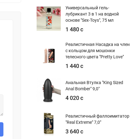
Универсальный гель-
лубрикант 3 в 1 на водной
основе "Sex-Toys", 75 мл
1 480 с
Реалистичная Насадка на член
с кольцом для мошонки
телесного цвета "Pretty Love"
1 440 с
Анальная Втулка "King Sized
Anal Bomber" 9,0"
4 020 с
Реалистичный фаллоимитатор
"Real Extreme" 7,0"
3 640 с