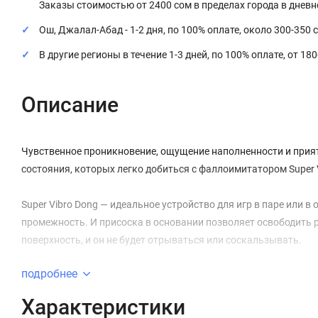
Заказы стоимостью от 2400 сом в пределах города в днев
Ош, Джалал-Абад - 1-2 дня, по 100% оплате, около 300-350 
В другие регионы в течение 1-3 дней, по 100% оплате, от 18
Описание
Чувственное проникновение, ощущение наполненности и прия
состояния, которых легко добиться с фаллоимитатором Super 
Super Vibro Dong — идеальное устройство для игр в паре или в
промежность. И присоска в основании позволяет освободить 
поверхность, и он не будет отрываться или соскальзывать.
подробнее
Характеристики