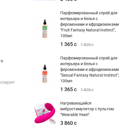
Парфюмированный спрей для
интерьера и белья с
феромонами и афродизиаками
"Fruit Fantasy Natural Instinct",
100мл
1 365 с
1 820 с
Парфюмированный спрей для
то
интерьера и белья с
феромонами и афродизиаками
"Sexual Fantasy Natural Instinct",
100мл
ассирует
1 365 с
1 820 с
Нагревающийся
вибростимулятор с пультом
"Wearable Yeain"
3 860 с