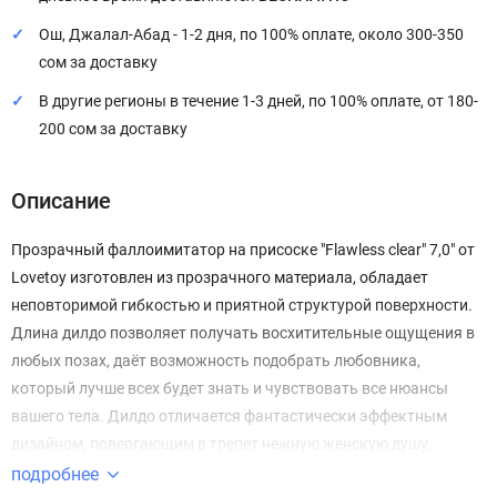
Ош, Джалал-Абад - 1-2 дня, по 100% оплате, около 300-350
сом за доставку
В другие регионы в течение 1-3 дней, по 100% оплате, от 180-
200 сом за доставку
Описание
Прозрачный фаллоимитатор на присоске "Flawless clear" 7,0" от
Lovetoy изготовлен из прозрачного материала, обладает
неповторимой гибкостью и приятной структурой поверхности.
Длина дилдо позволяет получать восхитительные ощущения в
любых позах, даёт возможность подобрать любовника,
который лучше всех будет знать и чувствовать все нюансы
вашего тела. Дилдо отличается фантастически эффектным
дизайном, повергающим в трепет нежную женскую душу.
Поверьте, ни одна дама не останется равнодушной к этой
подробнее