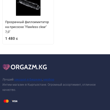
Прозрачный фаллоимитатор
на присоске "Flawless clear"
7,0"
1 480 с
Лучший
сексшоп в Бишкеке
,
sexshop
Интим магазин в Кыргызстане. Огромный ассортимент, отличное
качество.