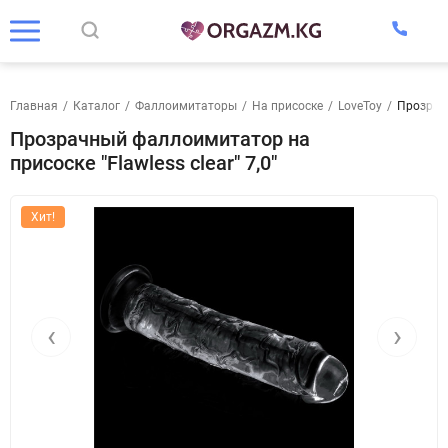
Главная
/
Каталог
/
Фаллоимитаторы
/
На присоске
/
LoveToy
/
Прозрачн
Прозрачный фаллоимитатор на
присоске "Flawless clear" 7,0"
Хит!
‹
›