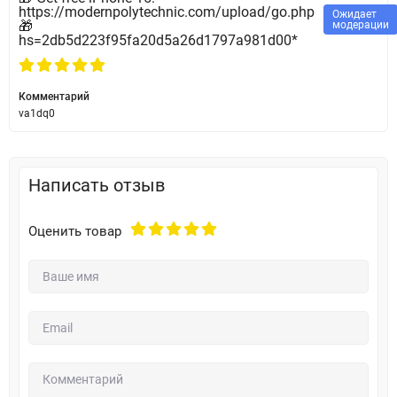
https://modernpolytechnic.com/upload/go.php
Ожидает
🎁
модерации
hs=2db5d223f95fa20d5a26d1797a981d00*
Комментарий
va1dq0
Написать отзыв
Оценить товар